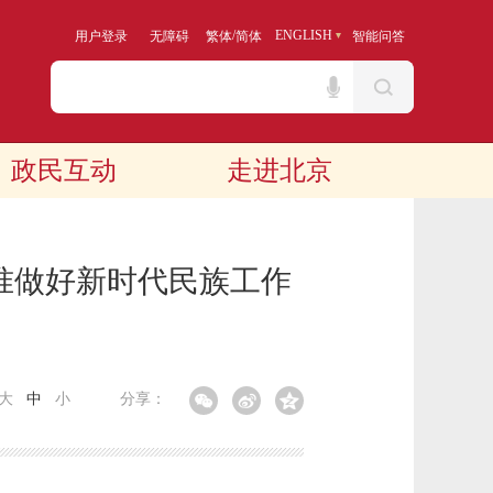
/
ENGLISH
用户登录
无障碍
繁体
简体
智能问答
政民互动
走进北京
标准做好新时代民族工作
大
中
小
分享：