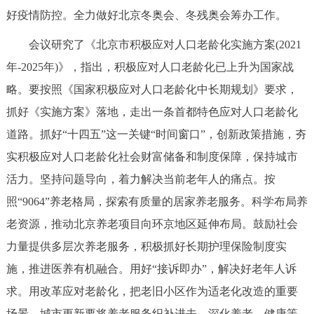
走进北京
好疫情防控。全力做好北京冬奥会、冬残奥会筹办工作。
北京概况
十六区概览
人文北京
会议研究了《北京市积极应对人口老龄化实施方案(2021
年-2025年)》，指出，积极应对人口老龄化已上升为国家战
绿色北京
图说北京
视频北京
略。要按照《国家积极应对人口老龄化中长期规划》要求，
抓好《实施方案》落地，走出一条首都特色应对人口老龄化
多语种
道路。抓好“十四五”这一关键“时间窗口”，创新政策措施，夯
ENGLISH
한국어
日本語
实积极应对人口老龄化社会财富储备和制度保障，保持城市
活力。坚持问题导向，着力解决当前老年人的痛点。按
DEUTSCH
FRANÇAIS
РУССКИЙ ЯЗЫК
照“9064”养老格局，探索有质量的居家养老服务。科学布局养
老资源，推动北京养老项目向环京地区延伸布局。鼓励社会
ESPAÑOL
العربية
PORTUGUÊS
力量提供多层次养老服务，积极抓好长期护理保险制度实
施，推进医养有机融合。用好“接诉即办”，解决好老年人诉
ITALIANO
求。用改革应对老龄化，把老旧小区作为适老化改造的重要
场景，城市更新要将养老服务织补进去。深化养老、健康等