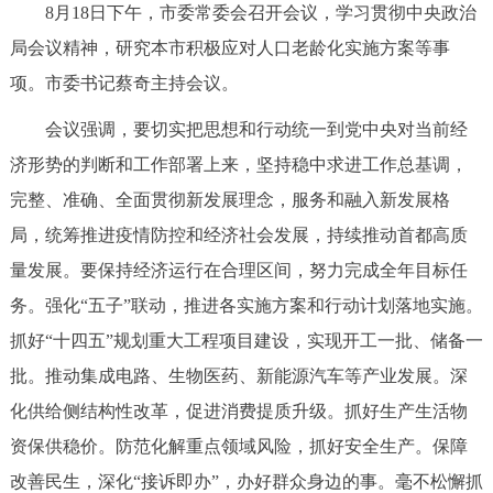
8月18日下午，市委常委会召开会议，学习贯彻中央政治
决策公开
专题公开
局会议精神，研究本市积极应对人口老龄化实施方案等事
政务服务
项。市委书记蔡奇主持会议。
会议强调，要切实把思想和行动统一到党中央对当前经
个人服务
法人服务
部门服务
济形势的判断和工作部署上来，坚持稳中求进工作总基调，
完整、准确、全面贯彻新发展理念，服务和融入新发展格
便民服务
利企服务
投资项目
局，统筹推进疫情防控和经济社会发展，持续推动首都高质
量发展。要保持经济运行在合理区间，努力完成全年目标任
中介服务
阳光政务
务。强化“五子”联动，推进各实施方案和行动计划落地实施。
政民互动
抓好“十四五”规划重大工程项目建设，实现开工一批、储备一
批。推动集成电路、生物医药、新能源汽车等产业发展。深
12345网上接诉即办
我要咨询
我要建议
化供给侧结构性改革，促进消费提质升级。抓好生产生活物
资保供稳价。防范化解重点领域风险，抓好安全生产。保障
参与调查
在线访谈
图说互动
改善民生，深化“接诉即办”，办好群众身边的事。毫不松懈抓