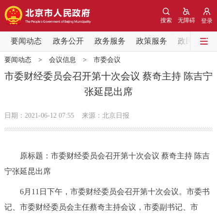
网站地图
搜索
无障碍
登录
要闻动态
要闻动态
政务公开
政务服务
政策服务
政民互动
要闻动态
>
会议信息
>
市委会议
党中央精神
国务院信息
中央部委动态
市委财经委员会召开第十次会议 蔡奇主持 陈吉宁
张延昆出席
北京要闻
会议信息
部门动态
日期：2021-06-12 07:55
来源：北京日报
各区热点
政务公开
原标题：市委财经委员会召开第十次会议 蔡奇主持 陈吉
宁张延昆出席
市领导
机构职能
政策服务
6月11日下午，市委财经委员会召开第十次会议。市委书
政策兑现
政策解读
回应关切
记、市委财经委员会主任蔡奇主持会议，市委副书记、市