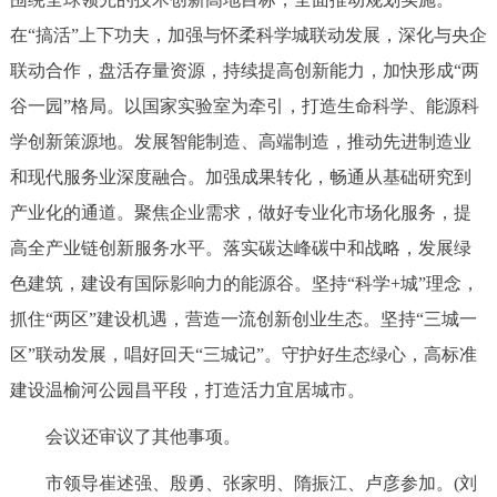
走进北京
在“搞活”上下功夫，加强与怀柔科学城联动发展，深化与央企
北京概况
十六区概览
人文北京
联动合作，盘活存量资源，持续提高创新能力，加快形成“两
谷一园”格局。以国家实验室为牵引，打造生命科学、能源科
绿色北京
图说北京
视频北京
学创新策源地。发展智能制造、高端制造，推动先进制造业
和现代服务业深度融合。加强成果转化，畅通从基础研究到
多语种
产业化的通道。聚焦企业需求，做好专业化市场化服务，提
ENGLISH
한국어
日本語
高全产业链创新服务水平。落实碳达峰碳中和战略，发展绿
色建筑，建设有国际影响力的能源谷。坚持“科学+城”理念，
DEUTSCH
FRANÇAIS
РУССКИЙ ЯЗЫК
抓住“两区”建设机遇，营造一流创新创业生态。坚持“三城一
区”联动发展，唱好回天“三城记”。守护好生态绿心，高标准
ESPAÑOL
العربية
PORTUGUÊS
建设温榆河公园昌平段，打造活力宜居城市。
会议还审议了其他事项。
ITALIANO
市领导崔述强、殷勇、张家明、隋振江、卢彦参加。(刘