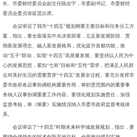
长、市委财经委员会副主任陈吉宁，市委副书记、市委财经
决策公开
专题公开
委员会委员张延昆出席。
政务服务
会议审议了我市“十四五”规划纲要主要目标和任务分工方
案，指出，要全面落实中央决策部署，立足新发展阶段、贯
个人服务
法人服务
部门服务
彻新发展理念、融入新发展格局，优化提升首都功能，推
动“五子”联动，实现“十四五”高质量发展。要坚持以人民为中
便民服务
利企服务
投资项目
心的发展思想，紧扣“七有”目标和“五性”需求，把满足人民群
众对美好生活的需要贯穿“十四五”发展全过程。要充分发挥市
中介服务
阳光政务
委市政府各议事协调机构重要作用，将职责范围内的重要事
政民互动
务纳入议事协调重要工作内容。要强化规划实施责任，加强
监督考核，将《纲要》实施情况纳入市委市政府监督考核体
12345网上接诉即办
我要咨询
我要建议
系。
参与调查
在线访谈
图说互动
会议审议了“十四五”时期未来科学城发展规划，指出，要
围绕全球领先的技术创新高地目标，全面推动规划实施。