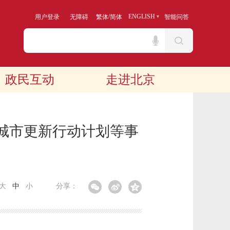
/
ENGLISH
用户登录
无障碍
繁体
简体
智能问答
政民互动
走进北京
城市更新行动计划等事
大
中
小
分享：