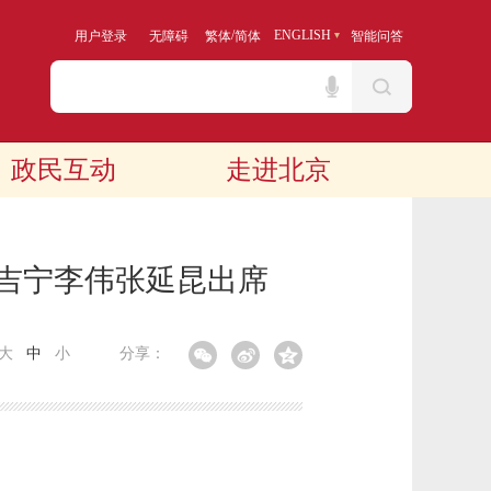
/
ENGLISH
用户登录
无障碍
繁体
简体
智能问答
政民互动
走进北京
陈吉宁李伟张延昆出席
大
中
小
分享：