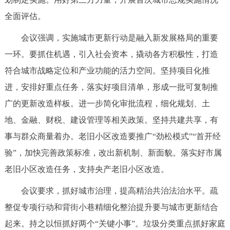
走进北京
全面评估。
北京概况
十六区概览
人文北京
会议强调，实施城市更新行动是融入新发展格局的重要
一环。要抓住机遇，引入社会资本，撬动各方积极性，打造
绿色北京
图说北京
视频北京
符合城市战略定位和产业功能的活力空间。坚持项目化推
进，安排好重点任务，落实好项目清单，形成一批可复制推
多语种
广的更新改造样板。进一步简化审批流程，细化规划、土
ENGLISH
한국어
日本語
地、金融、财税、建设管理等相关政策。坚持共建共享，有
事与群众商量着办。老旧小区改造要推广“劲松模式”“首开经
DEUTSCH
FRANÇAIS
РУССКИЙ ЯЗЫК
验”，加快完善政策标准，改出新机制、新面貌。落实好市属
老旧小区改造任务，支持央产老旧小区改造。
ESPAÑOL
العربية
PORTUGUÊS
会议要求，抓好城市治理，提高精治共治法治水平。疏
ITALIANO
整促专项行动和背街小巷精细化整治提升要与城市更新结合
起来。持之以恒抓好两个“关键小事”。垃圾分类重点抓好家庭