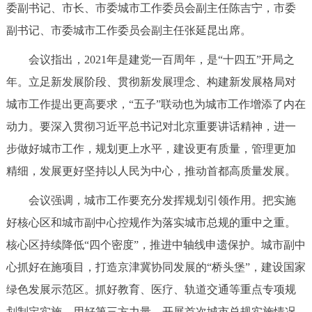
委副书记、市长、市委城市工作委员会副主任陈吉宁，市委
决策公开
专题公开
副书记、市委城市工作委员会副主任张延昆出席。
政务服务
会议指出，2021年是建党一百周年，是“十四五”开局之
年。立足新发展阶段、贯彻新发展理念、构建新发展格局对
个人服务
法人服务
部门服务
城市工作提出更高要求，“五子”联动也为城市工作增添了内在
动力。要深入贯彻习近平总书记对北京重要讲话精神，进一
便民服务
利企服务
投资项目
步做好城市工作，规划更上水平，建设更有质量，管理更加
精细，发展更好坚持以人民为中心，推动首都高质量发展。
中介服务
阳光政务
会议强调，城市工作要充分发挥规划引领作用。把实施
政民互动
好核心区和城市副中心控规作为落实城市总规的重中之重。
12345网上接诉即办
我要咨询
我要建议
核心区持续降低“四个密度”，推进中轴线申遗保护。城市副中
心抓好在施项目，打造京津冀协同发展的“桥头堡”，建设国家
参与调查
在线访谈
图说互动
绿色发展示范区。抓好教育、医疗、轨道交通等重点专项规
划制定实施。用好第三方力量，开展首次城市总规实施情况