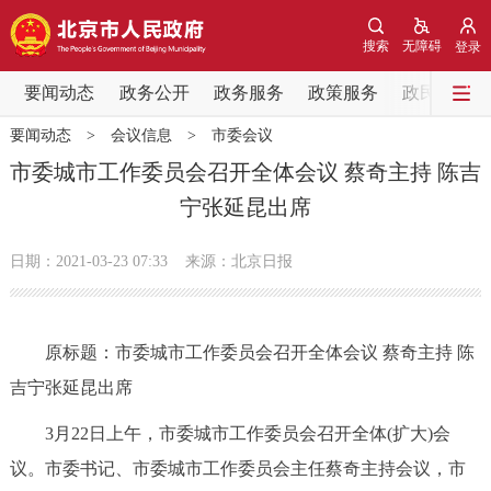
网站地图
搜索
无障碍
登录
要闻动态
要闻动态
政务公开
政务服务
政策服务
政民互动
要闻动态
>
会议信息
>
市委会议
党中央精神
国务院信息
中央部委动态
市委城市工作委员会召开全体会议 蔡奇主持 陈吉
宁张延昆出席
北京要闻
会议信息
部门动态
日期：2021-03-23 07:33
来源：北京日报
各区热点
政务公开
原标题：市委城市工作委员会召开全体会议 蔡奇主持 陈
吉宁张延昆出席
市领导
机构职能
政策服务
3月22日上午，市委城市工作委员会召开全体(扩大)会
政策兑现
政策解读
回应关切
议。市委书记、市委城市工作委员会主任蔡奇主持会议，市