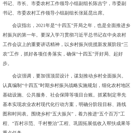
书记、市长、市委农村工作领导小组副组长陈吉宁，市委副
决策公开
专题公开
书记、市委农村工作领导小组副组长张延昆出席。
政务服务
会议指出，2021年是“十四五”开局之年，也是全面推进乡
村振兴的第一年。要深入学习贯彻习近平总书记在中央农村
个人服务
法人服务
部门服务
工作会议上的重要讲话精神，以乡村振兴统揽新发展阶段“三
农”工作，抓好各项任务落实，确保“十四五”开好局、起好
便民服务
利企服务
投资项目
步。
中介服务
阳光政务
会议强调，要加强顶层设计，谋划推动乡村全面振兴。
认真编制“十四五”时期乡村振兴战略实施规划，细化农村地区
政民互动
基础设施、公共服务、社会保障等项目台账。抓紧制定率先
12345网上接诉即办
我要咨询
我要建议
基本实现农业农村现代化行动方案，明确分阶段目标、路线
图和时间表。围绕乡村“五大振兴”，着力推进“五个百万”工
参与调查
在线访谈
图说互动
程、“百村示范、千村整治”工程、巩固拓展低收入帮扶成果等
重点任务。