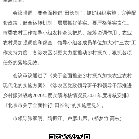
走进北京
会议强调，要全面推进“田长制”，抓好组织实施，完善配
北京概况
十六区概览
人文北京
套政策，健全运转机制，层层抓好落实。要严格落实责任。
市委农村工作领导小组发挥牵头把总、统筹协调作用，农业
绿色北京
图说北京
视频北京
农村局加强调度和督查，领导小组各成员单位加大对“三农”工
作支持力度，各涉农区以更大力度推动乡村振兴，狠抓各项
多语种
任务的落地见效。
ENGLISH
한국어
日本語
会议审议通过了《关于全面推进乡村振兴加快农业农村
现代化的实施方案》《涉农区党政领导班子和领导干部推进
DEUTSCH
FRANÇAIS
РУССКИЙ ЯЗЫК
乡村振兴战略2020年度实绩考核情况及2021年度考核安排》
《北京市关于全面推行“田长制”的实施意见》。
ESPAÑOL
العربية
PORTUGUÊS
市领导张家明、隋振江、卢彦出席。(祁梦竹 高枝)
ITALIANO