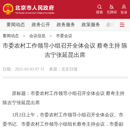
网站地图
搜索
无障碍
登录
要闻动态
要闻动态
政务公开
政务服务
政策服务
政民互动
要闻动态
>
会议信息
>
市委会议
党中央精神
国务院信息
中央部委动态
市委农村工作领导小组召开全体会议 蔡奇主持 陈
吉宁张延昆出席
北京要闻
会议信息
部门动态
日期：2021-03-03 07:31
来源：北京日报
各区热点
政务公开
原标题：市委农村工作领导小组召开全体会议 蔡奇主持
陈吉宁张延昆出席
市领导
机构职能
政策服务
3月2日上午，市委农村工作领导小组召开全体会议。市
政策兑现
政策解读
回应关切
委书记、市委农村工作领导小组组长蔡奇主持会议，市委副