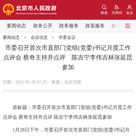
网站地图
搜索
无障碍
登录
要闻动态
要闻动态
政务公开
政务服务
政策服务
政民互动
要闻动态
>
会议信息
>
市委会议
党中央精神
国务院信息
中央部委动态
市委召开首次市直部门党组(党委)书记月度工作
点评会 蔡奇主持并点评 陈吉宁李伟吉林张延昆
北京要闻
会议信息
部门动态
参加
各区热点
日期：2021-01-29 07:29
来源：北京日报
政务公开
原标题：市委召开首次市直部门党组(党委)书记月度工作
市领导
机构职能
政策服务
点评会 蔡奇主持并点评 陈吉宁李伟吉林张延昆参加
政策兑现
政策解读
回应关切
1月28日下午，市委召开首次市直部门党组(党委)书记月