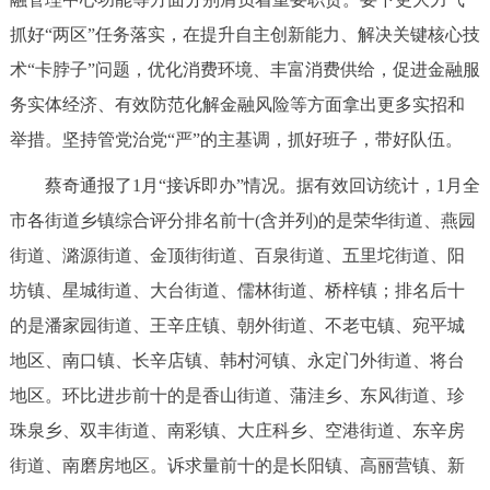
抓好“两区”任务落实，在提升自主创新能力、解决关键核心技
术“卡脖子”问题，优化消费环境、丰富消费供给，促进金融服
务实体经济、有效防范化解金融风险等方面拿出更多实招和
举措。坚持管党治党“严”的主基调，抓好班子，带好队伍。
蔡奇通报了1月“接诉即办”情况。据有效回访统计，1月全
市各街道乡镇综合评分排名前十(含并列)的是荣华街道、燕园
街道、潞源街道、金顶街街道、百泉街道、五里坨街道、阳
坊镇、星城街道、大台街道、儒林街道、桥梓镇；排名后十
的是潘家园街道、王辛庄镇、朝外街道、不老屯镇、宛平城
地区、南口镇、长辛店镇、韩村河镇、永定门外街道、将台
地区。环比进步前十的是香山街道、蒲洼乡、东风街道、珍
珠泉乡、双丰街道、南彩镇、大庄科乡、空港街道、东辛房
街道、南磨房地区。诉求量前十的是长阳镇、高丽营镇、新