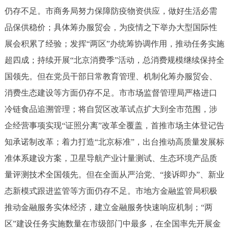
走进北京
仍存不足。市商务局努力保障防疫物资供应，做好生活必需
品保供稳价；具体筹办服贸会，为疫情之下举办大型国际性
北京概况
十六区概览
人文北京
展会积累了经验；发挥“两区”办统筹协调作用，推动任务实施
超四成；持续开展“北京消费季”活动，总消费规模继续保持全
绿色北京
图说北京
视频北京
国领先。但在党员干部日常教育管理、机制化筹办服贸会、
多语种
消费生态建设等方面仍存不足。市市场监督管理局严格进口
冷链食品追溯管理；将自贸区改革试点扩大到全市范围，涉
ENGLISH
한국어
日本語
企经营事项实现“证照分离”改革全覆盖，首推市场主体登记告
知承诺制改革；着力打造“北京标准”，出台推动高质量发展标
DEUTSCH
FRANÇAIS
РУССКИЙ ЯЗЫК
准体系建设方案，卫星导航产业计量测试、生态环境产品质
ESPAÑOL
العربية
PORTUGUÊS
量评测技术全国领先。但在全面从严治党、“接诉即办”、新业
态新模式跟进监管等方面仍存不足。市地方金融监管局积极
ITALIANO
推动金融服务实体经济，建立金融服务快速响应机制；“两
区”建设任务实施数量在市级部门中最多，在全国率先开展金