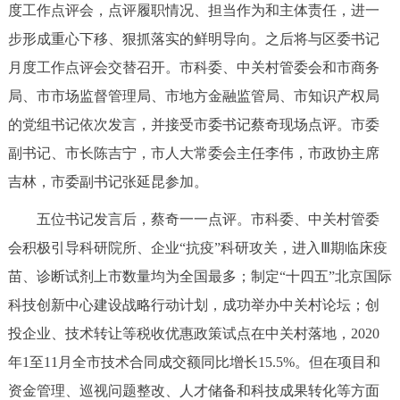
度工作点评会，点评履职情况、担当作为和主体责任，进一
决策公开
专题公开
步形成重心下移、狠抓落实的鲜明导向。之后将与区委书记
政务服务
月度工作点评会交替召开。市科委、中关村管委会和市商务
局、市市场监督管理局、市地方金融监管局、市知识产权局
个人服务
法人服务
部门服务
的党组书记依次发言，并接受市委书记蔡奇现场点评。市委
副书记、市长陈吉宁，市人大常委会主任李伟，市政协主席
便民服务
利企服务
投资项目
吉林，市委副书记张延昆参加。
五位书记发言后，蔡奇一一点评。市科委、中关村管委
中介服务
阳光政务
会积极引导科研院所、企业“抗疫”科研攻关，进入Ⅲ期临床疫
政民互动
苗、诊断试剂上市数量均为全国最多；制定“十四五”北京国际
科技创新中心建设战略行动计划，成功举办中关村论坛；创
12345网上接诉即办
我要咨询
我要建议
投企业、技术转让等税收优惠政策试点在中关村落地，2020
年1至11月全市技术合同成交额同比增长15.5%。但在项目和
参与调查
在线访谈
图说互动
资金管理、巡视问题整改、人才储备和科技成果转化等方面