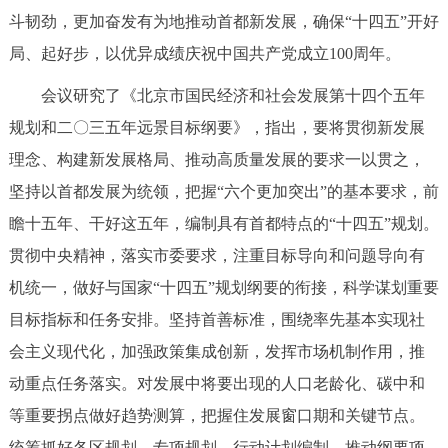
走进北京
斗韧劲，更加奋发有为地推动首都新发展，确保“十四五”开好
局、起好步，以优异成绩庆祝中国共产党成立100周年。
北京概况
十六区概览
人文北京
会议研究了《北京市国民经济和社会发展第十四个五年
绿色北京
图说北京
视频北京
规划和二〇三五年远景目标纲要》，指出，要将贯彻新发展
理念、构建新发展格局、推动高质量发展的要求一以贯之，
多语种
坚持以首都发展为统领，把握“六个更加突出”的基本要求，前
ENGLISH
한국어
日本語
瞻十五年、干好这五年，编制具有首都特点的“十四五”规划。
贯彻中央精神，落实市委要求，注重目标导向和问题导向有
DEUTSCH
FRANÇAIS
РУССКИЙ ЯЗЫК
机统一，做好与国家“十四五”规划纲要的衔接，科学谋划重要
目标指标和任务安排。坚持首善标准，围绕率先基本实现社
ESPAÑOL
العربية
PORTUGUÊS
会主义现代化，加强政策集成创新，发挥市场机制作用，推
动重点任务落实。对发展中将要出现的人口老龄化、碳中和
ITALIANO
等重要拐点做好趋势测算，把握住发展窗口期和关键节点。
统筹抓好各区规划、专项规划、行动计划编制，推动纲要项