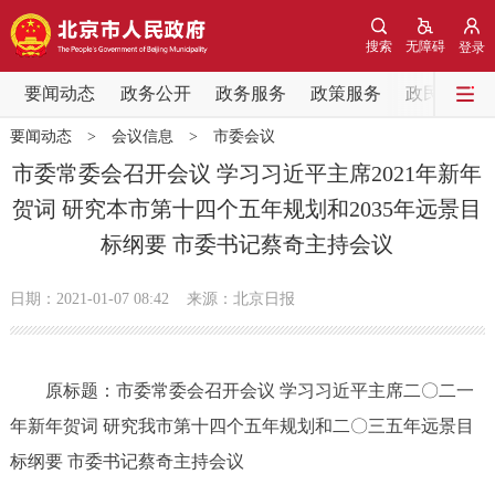
网站地图
搜索
无障碍
登录
要闻动态
要闻动态
政务公开
政务服务
政策服务
政民互动
要闻动态
>
会议信息
>
市委会议
党中央精神
国务院信息
中央部委动态
市委常委会召开会议 学习习近平主席2021年新年
贺词 研究本市第十四个五年规划和2035年远景目
北京要闻
会议信息
部门动态
标纲要 市委书记蔡奇主持会议
各区热点
日期：2021-01-07 08:42
来源：​北京日报
政务公开
原标题：市委常委会召开会议 学习习近平主席二〇二一
市领导
机构职能
政策服务
年新年贺词 研究我市第十四个五年规划和二〇三五年远景目
政策兑现
政策解读
回应关切
标纲要 市委书记蔡奇主持会议