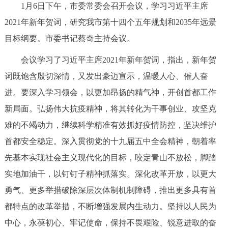
1月6日下午，市委常委会召开会议，学习习近平主席
决策公开
专题公开
2021年新年贺词，研究我市第十四个五年规划和2035年远景
政务服务
目标纲要。市委书记蔡奇主持会议。
会议学习了习近平主席2021年新年贺词，指出，新年贺
个人服务
法人服务
部门服务
词既饱含殷切深情，又发出豪迈宣示，温暖人心、催人奋
进。要深入学习领会，以更加昂扬的精气神，开创首都工作
便民服务
利企服务
投资项目
新局面。弘扬伟大抗疫精神，将其转化为干事创业、攻坚克
难的不竭动力，继续科学精准有效抓好疫情防控，坚决维护
中介服务
阳光政务
首都安全稳定。深入贯彻党的十九届五中全会精神，朝着率
政民互动
先基本实现社会主义现代化的目标，咬定青山不放松，脚踏
实地加油干，以钉钉子精神抓落实。深化改革开放，以更大
12345网上接诉即办
我要咨询
我要建议
勇气、更多举措破除深层次体制机制障碍，推出更多具有首
都特点的改革举措，不断增强发展内生动力。坚持以人民为
参与调查
在线访谈
图说互动
中心，永葆初心、牢记使命，保持不畏艰险、锐意进取的奋