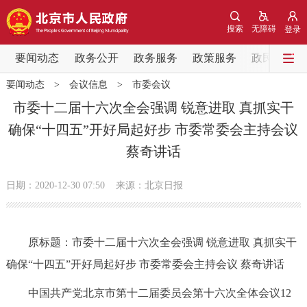
网站地图
搜索
无障碍
登录
要闻动态
要闻动态
政务公开
政务服务
政策服务
政民互动
要闻动态
>
会议信息
>
市委会议
党中央精神
国务院信息
中央部委动态
市委十二届十六次全会强调 锐意进取 真抓实干
确保“十四五”开好局起好步 市委常委会主持会议
北京要闻
会议信息
部门动态
蔡奇讲话
各区热点
日期：2020-12-30 07:50
来源：​北京日报
政务公开
原标题：市委十二届十六次全会强调 锐意进取 真抓实干
市领导
机构职能
政策服务
确保“十四五”开好局起好步 市委常委会主持会议 蔡奇讲话
政策兑现
政策解读
回应关切
中国共产党北京市第十二届委员会第十六次全体会议12