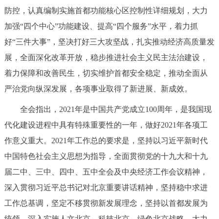
走进北京
防控，认真编制实施首都功能核心区控制性详细规划，大力
加强“四个中心”功能建设、提高“四个服务”水平，着力抓
北京概况
十六区概览
人文北京
好“三件大事”，坚决打好三大攻坚战，扎实推动经济高质量发
展，全面深化改革开放，稳步推进社会主义民主法治建设，
绿色北京
图说北京
视频北京
着力保障和改善民生，切实维护首都安全稳定，推动全面从
多语种
严治党向纵深发展，各项事业取得了新进展、新成效。
ENGLISH
한국어
日本語
全会指出，2021年是中国共产党成立100周年，是我国现
代化建设进程中具有特殊重要性的一年，做好2021年各项工
DEUTSCH
FRANÇAIS
РУССКИЙ ЯЗЫК
作意义重大。2021年工作总的要求是，坚持以习近平新时代
中国特色社会主义思想为指导，全面贯彻党的十九大和十九
ESPAÑOL
العربية
PORTUGUÊS
届二中、三中、四中、五中全会及中央经济工作会议精神，
深入贯彻习近平总书记对北京重要讲话精神，坚持稳中求进
ITALIANO
工作总基调，坚定不移贯彻新发展理念，坚持以首都发展为
统领，深入实施人文北京、科技北京、绿色北京战略，大力