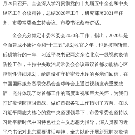
月29日召开。全会深入学习贯彻党的十九届五中全会和中央
决策公开
专题公开
经济工作会议精神，总结2020年工作，研究部署2021年任
政务服务
务。市委常委会主持会议。市委书记蔡奇讲话。
全会充分肯定市委常委会2020年工作，指出，2020年是
个人服务
法人服务
部门服务
全面建成小康社会和“十三五”规划收官之年，也是披荆斩棘、
砥砺前行的一年。习近平总书记两次亲临北京一线视察疫情
便民服务
利企服务
投资项目
防控工作，主持中央政治局常委会会议审议首都功能核心区
控制性详细规划，给建设和守护密云水库的乡亲们回信，在
中介服务
阳光政务
中国国际服务贸易交易会全球峰会上通过视频发表重要致
政民互动
辞，充分体现了对首都工作的高度重视和巨大关怀，为我们
打好疫情防控阻击战、做好首都各项工作指明了方向。在以
12345网上接诉即办
我要咨询
我要建议
习近平同志为核心的党中央坚强领导下，市委常委会坚持以
习近平新时代中国特色社会主义思想为指导，深入贯彻习近
参与调查
在线访谈
图说互动
平总书记对北京重要讲话精神，全力以赴开展新冠肺炎疫情