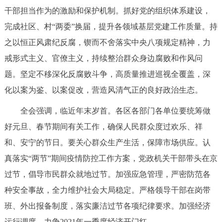
干部担当作为的激励和保护机制。抓好党的组织体系建设，
完成社区、村“两委”换届，提升各领域基层党建工作质量。持
之以恒正风肃纪反腐，锲而不舍落实中央八项规定精神，力
戒形式主义、官僚主义，持续整治群众身边腐败和作风问
题。坚定不移深化反腐败斗争，高质量推进巡视全覆盖，深
化以案为鉴、以案促改，营造风清气正的良好政治生态。
全会强调，临近年末岁首。各区各部门各单位要统筹做
好元旦、春节期间有关工作，确保人民群众度过欢乐、祥
和、安宁的节日。要关心群众生产生活，保障市场供应。认
真落实“两节”期间疫情防控工作方案，党政机关干部带头在京
过节，倡导市民群众就地过节。加强应急管理，严密防范各
种安全事故，全力维护社会大局稳定。严格领导干部在岗带
班、外出报备制度，落实廉洁过节各项纪律要求。加强经济
运行调度，力争2021年一季度经济开门红。