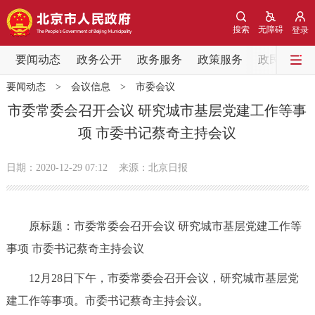
网站地图
搜索
无障碍
登录
要闻动态
要闻动态
政务公开
政务服务
政策服务
政民互动
要闻动态
>
会议信息
>
市委会议
党中央精神
国务院信息
中央部委动态
市委常委会召开会议 研究城市基层党建工作等事
项 市委书记蔡奇主持会议
北京要闻
会议信息
部门动态
日期：2020-12-29 07:12
来源：北京日报
各区热点
政务公开
原标题：市委常委会召开会议 研究城市基层党建工作等
事项 市委书记蔡奇主持会议
市领导
机构职能
政策服务
12月28日下午，市委常委会召开会议，研究城市基层党
政策兑现
政策解读
回应关切
建工作等事项。市委书记蔡奇主持会议。