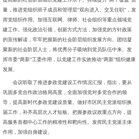
走进北京
量，推进党组织班子成员和管理层“双向进入、交叉任职”，发
北京概况
十六区概览
人文北京
挥党组织作用。加强互联网、律师、社会组织等重点领域党
建工作。强化政治引领，创新方式方法，加强党的方针政策
绿色北京
图说北京
视频北京
的宣传解读，牢牢把握新的社会阶层组织发展方向。团结凝
聚新的社会阶层人士，将优秀分子吸纳到党员队伍中来。发
多语种
挥市委“两新”工委作用，以党建工作实效推动“两新”组织健康
ENGLISH
한국어
日本語
发展。
会议听取了推进参政党建设工作情况汇报，指出，要从
DEUTSCH
FRANÇAIS
РУССКИЙ ЯЗЫК
巩固多党合作政治格局高度，全面加强党对多党合作的领
导，提高新时代参政党建设质量。做好市区民主党派组织换
ESPAÑOL
العربية
PORTUGUÊS
届工作，补齐高层次人才短板。把握参政议政重点方向，提
高服务首都中心工作的精准性和靶向性。发挥民主党派主体
ITALIANO
作用，加强自身建设。