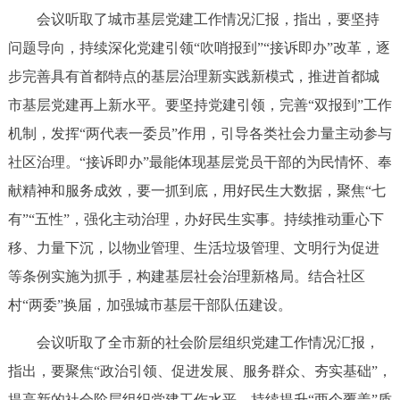
会议听取了城市基层党建工作情况汇报，指出，要坚持
决策公开
专题公开
问题导向，持续深化党建引领“吹哨报到”“接诉即办”改革，逐
政务服务
步完善具有首都特点的基层治理新实践新模式，推进首都城
市基层党建再上新水平。要坚持党建引领，完善“双报到”工作
个人服务
法人服务
部门服务
机制，发挥“两代表一委员”作用，引导各类社会力量主动参与
社区治理。“接诉即办”最能体现基层党员干部的为民情怀、奉
便民服务
利企服务
投资项目
献精神和服务成效，要一抓到底，用好民生大数据，聚焦“七
有”“五性”，强化主动治理，办好民生实事。持续推动重心下
中介服务
阳光政务
移、力量下沉，以物业管理、生活垃圾管理、文明行为促进
政民互动
等条例实施为抓手，构建基层社会治理新格局。结合社区
村“两委”换届，加强城市基层干部队伍建设。
12345网上接诉即办
我要咨询
我要建议
会议听取了全市新的社会阶层组织党建工作情况汇报，
参与调查
在线访谈
图说互动
指出，要聚焦“政治引领、促进发展、服务群众、夯实基础”，
提高新的社会阶层组织党建工作水平。持续提升“两个覆盖”质