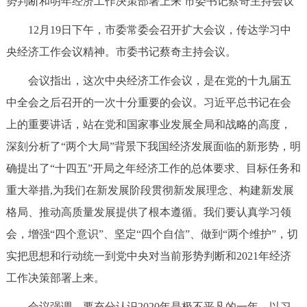
势判断和明年经济工作决策部署上来 市委书记蔡奇主持会议
决策公开
专题公开
12月19日下午，市委常委会召开扩大会议，传达学习中
政务服务
央经济工作会议精神。市委书记蔡奇主持会议。
会议指出，这次中央经济工作会议，是在党的十九届五
个人服务
法人服务
部门服务
中全会之后召开的一次十分重要的会议。习近平总书记在会
上的重要讲话，站在党和国家事业发展全局和战略的高度，
便民服务
利企服务
投资项目
深刻分析了“两个大局”背景下我国经济发展面临的新形势，明
确提出了“十四五”开局之年经济工作的总体要求、目标任务和
中介服务
阳光政务
重大举措,为我们在新发展阶段贯彻新发展理念、构建新发展
政民互动
格局、推动高质量发展提供了根本遵循。我们要认真学习领
会，增强“四个意识”、坚定“四个自信”、做到“两个维护”，切
12345网上接诉即办
我要咨询
我要建议
实把思想和行动统一到党中央对当前形势判断和2021年经济
工作决策部署上来。
参与调查
在线访谈
图说互动
会议强调，要充分认识2020年是极不平凡的一年。以习