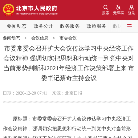
网站地图
搜索
无障碍
登录
要闻动态
要闻动态
政务公开
政务服务
政策服务
政民互动
要闻动态
>
会议信息
>
市委会议
党中央精神
国务院信息
中央部委动态
市委常委会召开扩大会议传达学习中央经济工作
会议精神 强调切实把思想和行动统一到党中央对
北京要闻
会议信息
部门动态
当前形势判断和2021年经济工作决策部署上来 市
委书记蔡奇主持会议
各区热点
政务公开
日期：2020-12-20 07:41
来源：​北京日报
市领导
机构职能
政策服务
原标题：市委常委会召开扩大会议传达学习中央经济工
政策兑现
政策解读
回应关切
作会议精神，强调切实把思想和行动统一到党中央对当前形