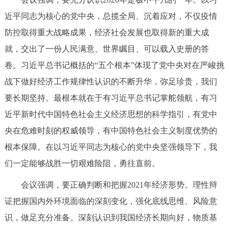
走进北京
近平同志为核心的党中央，总揽全局、沉着应对，不仅疫情
北京概况
十六区概览
人文北京
防控取得重大战略成果，经济社会发展也取得新的重大成
就，交出了一份人民满意、世界瞩目、可以载入史册的答
绿色北京
图说北京
视频北京
卷。习近平总书记概括的“五个根本”体现了党中央对在严峻挑
战下做好经济工作规律性认识的不断升华，弥足珍贵，我们
多语种
要长期坚持。最根本就在于有习近平总书记掌舵领航，有习
ENGLISH
한국어
日本語
近平新时代中国特色社会主义经济思想的科学指引，有党中
央在危难时刻的权威领导，有中国特色社会主义制度优势的
DEUTSCH
FRANÇAIS
РУССКИЙ ЯЗЫК
根本保障。在以习近平同志为核心的党中央坚强领导下，我
们一定能够战胜一切艰难险阻，勇往直前。
ESPAÑOL
العربية
PORTUGUÊS
会议强调，要正确判断和把握2021年经济形势。理性辩
证把握国内外环境面临的深刻变化，强化底线思维、风险意
ITALIANO
识，做足充分准备。深刻认识到我国经济长期向好，物质基