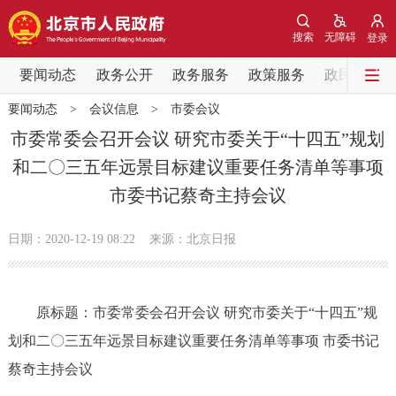
网站地图
搜索
无障碍
登录
要闻动态
要闻动态
政务公开
政务服务
政策服务
政民互动
要闻动态
>
会议信息
>
市委会议
党中央精神
国务院信息
中央部委动态
市委常委会召开会议 研究市委关于“十四五”规划
和二〇三五年远景目标建议重要任务清单等事项
北京要闻
会议信息
部门动态
市委书记蔡奇主持会议
各区热点
日期：2020-12-19 08:22
来源：北京日报
政务公开
原标题：市委常委会召开会议 研究市委关于“十四五”规
市领导
机构职能
政策服务
划和二〇三五年远景目标建议重要任务清单等事项 市委书记
政策兑现
政策解读
回应关切
蔡奇主持会议