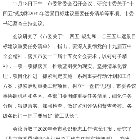
12月18日下午，市委常委会召开会议，研究市委关于“十
决策公开
专题公开
四五”规划和2035年远景目标建议重要任务清单等事项。市委
政务服务
书记蔡奇主持会议。
会议研究了《市委关于“十四五”规划和二〇三五年远景目
个人服务
法人服务
部门服务
标建议重要任务清单》，指出，要深入贯彻党的十九届五中
全会精神，落实市委十二届十五次全会要求，以钉钉子精
便民服务
利企服务
投资项目
神，一项一项抓落实，推动蓝图变为现实。坚持清单化管
理，项目化推进，抓紧制定实施一系列重要行动计划和工作
中介服务
阳光政务
方案，抓紧启动重要工程项目。树立“一盘棋”思想，市委各议
政民互动
事协调机构和各区、各部门要围绕重要任务清单，细化任务
分解，狠抓落实。加强检查，做好监测评估和督查考核。各
12345网上接诉即办
我要咨询
我要建议
级各部门一把手要当好“施工队长”。
参与调查
在线访谈
图说互动
会议听取了2020年全市意识形态工作情况汇报，研究了
《北京市党委(党组)意识形态工作责任制实施细则》，指出，