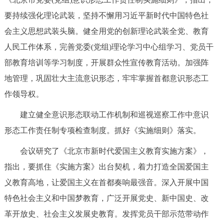
走进北京
要持续强化理论武装，坚持不懈用习近平新时代中国特色社
北京概况
十六区概览
人文北京
会主义思想武装头脑。健全用党的创新理论武装全党、教育
人民工作体系，完善党委(党组)理论学习中心组学习、党员干
绿色北京
图说北京
视频北京
部教育培训等学习制度，开展群众性宣传教育活动。加强阵
地管理，巩固壮大主流意识形态，牢牢掌握首都意识形态工
多语种
作领导权。
ENGLISH
한국어
日本語
建立健全意识形态联动工作机制和巡视巡察工作中意识
形态工作责任制专项检查制度。抓好《实施细则》落实。
DEUTSCH
FRANÇAIS
РУССКИЙ ЯЗЫК
会议研究了《北京市新时代爱国主义教育实施方案》，
指出，要抓住《实施方案》出台契机，着力打造全国爱国主
ESPAÑOL
العربية
PORTUGUÊS
义教育高地，让爱国主义在首都奏响最强音。深入开展中国
ITALIANO
特色社会主义和中国梦教育，广泛开展党史、新中国史、改
革开放史、社会主义发展史教育。发挥党员干部示范带动作