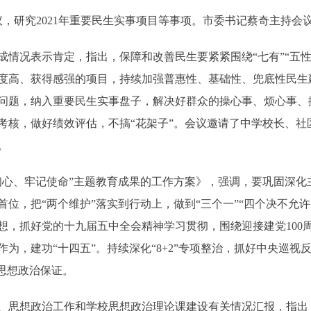
，研究2021年重要民生实事项目等事项。市委书记蔡奇主持会
成情况表示肯定，指出，保障和改善民生要紧紧围绕“七有”“五
度高、获得感强的项目，持续加强普惠性、基础性、兜底性民生建
问题，纳入重要民生实事盘子，解决好群众的操心事、烦心事、
考核，做好绩效评估，不搞“花架子”。会议邀请了中学校长、社
。
、牢记使命”主题教育成果的工作方案》，强调，要巩固深化
位，把“两个维护”落实到行动上，做到“三个一”“四个决不允
想，抓好党的十九届五中全会精神学习贯彻，围绕迎接建党100周
为，建功“十四五”。持续深化“8+2”专项整治，抓好中央巡
思想政治保证。
思想政治工作和学校思想政治理论课建设有关情况汇报，指出