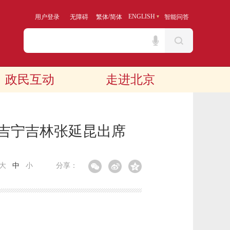
/
ENGLISH
用户登录
无障碍
繁体
简体
智能问答
政民互动
走进北京
陈吉宁吉林张延昆出席
大
中
小
分享：