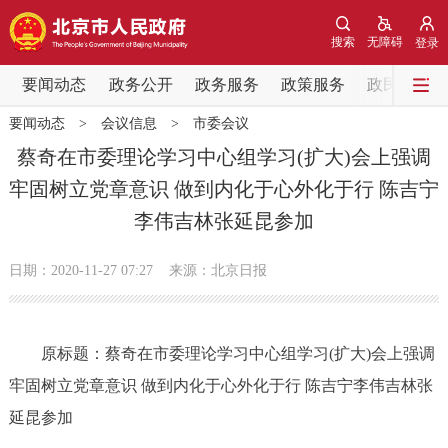
网站地图
搜索
无障碍
登录
要闻动态
要闻动态
政务公开
政务服务
政策服务
政民互动
要闻动态
>
会议信息
>
市委会议
党中央精神
国务院信息
中央部委动态
蔡奇在市委理论学习中心组学习(扩大)会上强调
牢固树立党章意识 做到内化于心外化于行 陈吉宁
北京要闻
会议信息
部门动态
李伟吉林张延昆参加
各区热点
日期：2020-11-27 07:27
来源：北京日报
政务公开
原标题：蔡奇在市委理论学习中心组学习(扩大)会上强调
市领导
机构职能
政策服务
牢固树立党章意识 做到内化于心外化于行 陈吉宁李伟吉林张
政策兑现
政策解读
回应关切
延昆参加