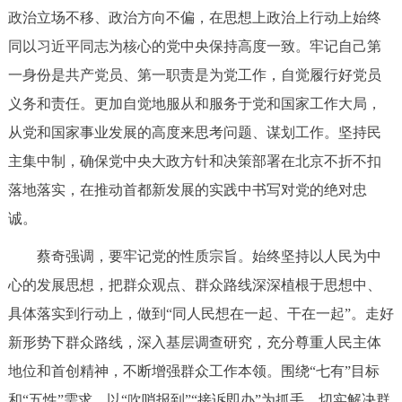
政治立场不移、政治方向不偏，在思想上政治上行动上始终
回到顶部
同以习近平同志为核心的党中央保持高度一致。牢记自己第
一身份是共产党员、第一职责是为党工作，自觉履行好党员
义务和责任。更加自觉地服从和服务于党和国家工作大局，
从党和国家事业发展的高度来思考问题、谋划工作。坚持民
主集中制，确保党中央大政方针和决策部署在北京不折不扣
落地落实，在推动首都新发展的实践中书写对党的绝对忠
诚。
蔡奇强调，要牢记党的性质宗旨。始终坚持以人民为中
心的发展思想，把群众观点、群众路线深深植根于思想中、
具体落实到行动上，做到“同人民想在一起、干在一起”。走好
新形势下群众路线，深入基层调查研究，充分尊重人民主体
地位和首创精神，不断增强群众工作本领。围绕“七有”目标
和“五性”需求，以“吹哨报到”“接诉即办”为抓手，切实解决群