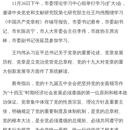
11月26日下午，市委理论学习中心组举行学习(扩大)会，
决策公开
专题公开
邀请中央党史和文献研究院第七研究部主任王均伟围绕学习
政务服务
《中国共产党章程》作辅导报告。市委书记蔡奇，市委副书
记、市长陈吉宁，市人大常委会主任李伟，市政协主席吉
个人服务
法人服务
部门服务
林，市委副书记张延昆参加学习。
王均伟从习近平总书记关于党章的重要论述、党章发展
便民服务
利企服务
投资项目
历程、党章是立党治党管党总章程、党的十九大对党章的重
大创新发展等方面作了系统解读。
中介服务
阳光政务
蔡奇指出，党的十九届五中全会把坚持党的全面领导作
政民互动
为“十四五”时期经济社会发展必须遵循的第一位原则和根本政
12345网上接诉即办
我要咨询
我要建议
治保证。党章集中体现了党的性质宗旨、理论方针及重要主
张，明确规定了党的重要制度及体制机制，是党的总章程、
参与调查
在线访谈
图说互动
党的根本大法，是全党必须遵循的总规矩、必须共同遵守的
根本行为规范，为全党统一思想、统一行动提供了根本准