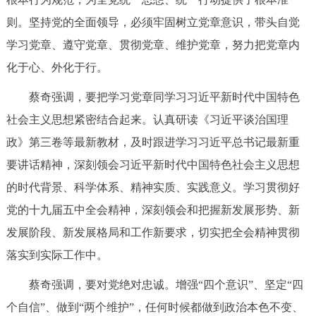
走进北京
则。坚持党的全面领导，必须牢固树立党章意识，带头自觉
北京概况
十六区概览
人文北京
学习党章、遵守党章、贯彻党章、维护党章，努力把党章内
化于心、外化于行。
绿色北京
图说北京
视频北京
蔡奇强调，要把学习党章同学习习近平新时代中国特色
社会主义思想紧密结合起来。认真研读《习近平谈治国理
多语种
政》第三卷等最新教材，及时跟进学习习近平总书记最新重
ENGLISH
한국어
日本語
要讲话精神，深刻领会习近平新时代中国特色社会主义思想
的时代背景、科学体系、精神实质、实践意义。学习贯彻好
DEUTSCH
FRANÇAIS
РУССКИЙ ЯЗЫК
党的十九届五中全会精神，深刻领会和把握新发展形势、新
发展阶段、新发展格局和工作新要求，切实把全会精神贯彻
ESPAÑOL
العربية
PORTUGUÊS
落实到实际工作中。
ITALIANO
蔡奇强调，要对党绝对忠诚。增强“四个意识”、坚定“四
个自信”、做到“两个维护”，任何时候都做到政治本色不变、