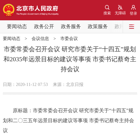
网站地图
搜索
无障碍
登录
要闻动态
要闻动态
政务公开
政务服务
政策服务
政民互动
要闻动态
>
会议信息
>
市委会议
党中央精神
国务院信息
中央部委动态
市委常委会召开会议 研究市委关于“十四五”规划
和2035年远景目标的建议等事项 市委书记蔡奇主
北京要闻
会议信息
部门动态
持会议
各区热点
日期：2020-11-12 07:53
来源：北京日报
政务公开
原标题：市委常委会召开会议 研究市委关于“十四五”规
市领导
机构职能
政策服务
划和二〇三五年远景目标的建议等事项 市委书记蔡奇主持会
政策兑现
政策解读
回应关切
议