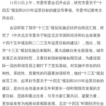
11月11日上午，市委常委会召开会议，研究市委关于“十
决策公开
专题公开
四五”规划和2035年远景目标的建议等事项。市委书记蔡奇主
政务服务
持会议。
会议听取了我市“十三五”规划实施总结评估情况汇报，研
个人服务
法人服务
部门服务
究了《中共北京市委关于制定北京市国民经济和社会发展第
十四个五年规划和二〇三五年远景目标的建议》，指出，我
便民服务
利企服务
投资项目
市“十三五”规划实施总体顺利，重大战略任务全面落地，城市
发展正在深刻转型，主要目标指标能够如期完成，为建设国
中介服务
阳光政务
际一流的和谐宜居之都打下了坚实基础。对实施中存在的结
政民互动
构性、系统性、质量性的问题要加强研究，做好“十三五”规划
收官工作。起草好市委关于“十四五”规划和2035年远景目标的
12345网上接诉即办
我要咨询
我要建议
建议，是向社会传递未来五年和更长一段时期我市发展的主
要目标、思路和重点任务，引导大家汇聚共识、凝聚力量，
参与调查
在线访谈
图说互动
更加奋发有为地推动首都新发展。北京“十四五”时期经济社会