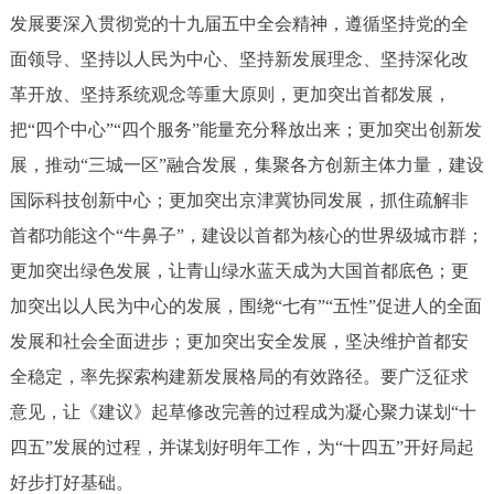
走进北京
发展要深入贯彻党的十九届五中全会精神，遵循坚持党的全
面领导、坚持以人民为中心、坚持新发展理念、坚持深化改
北京概况
十六区概览
人文北京
革开放、坚持系统观念等重大原则，更加突出首都发展，
把“四个中心”“四个服务”能量充分释放出来；更加突出创新发
绿色北京
图说北京
视频北京
展，推动“三城一区”融合发展，集聚各方创新主体力量，建设
多语种
国际科技创新中心；更加突出京津冀协同发展，抓住疏解非
首都功能这个“牛鼻子”，建设以首都为核心的世界级城市群；
ENGLISH
한국어
日本語
更加突出绿色发展，让青山绿水蓝天成为大国首都底色；更
加突出以人民为中心的发展，围绕“七有”“五性”促进人的全面
DEUTSCH
FRANÇAIS
РУССКИЙ ЯЗЫК
发展和社会全面进步；更加突出安全发展，坚决维护首都安
ESPAÑOL
العربية
PORTUGUÊS
全稳定，率先探索构建新发展格局的有效路径。要广泛征求
意见，让《建议》起草修改完善的过程成为凝心聚力谋划“十
ITALIANO
四五”发展的过程，并谋划好明年工作，为“十四五”开好局起
好步打好基础。