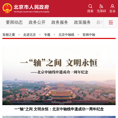
网站地图
搜索
无障碍
登录
要闻动态
政务公开
政务服务
政策服务
政民互动
要闻动态
首都之窗
>
走进北京
>
专题
>
北京中轴线
>
音画中轴
党中央精神
国务院信息
中央部委动态
北京要闻
会议信息
部门动态
各区热点
政务公开
市领导
机构职能
政策服务
一“轴”之间 文明永恒：北京中轴线申遗成功一周年纪念
政策兑现
政策解读
回应关切