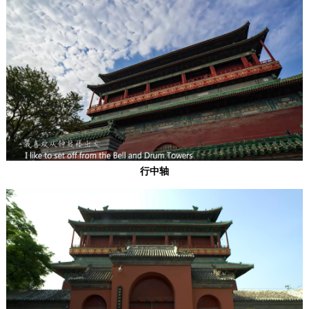
决策公开
专题公开
政务服务
个人服务
法人服务
部门服务
便民服务
利企服务
投资项目
行中轴
中介服务
阳光政务
政民互动
12345网上接诉即办
我要咨询
我要建议
参与调查
在线访谈
图说互动