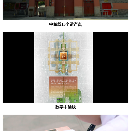
走进北京
中轴线15个遗产点
北京概况
十六区概览
人文北京
绿色北京
图说北京
视频北京
多语种
한국어
ENGLISH
日本語
DEUTSCH
FRANÇAIS
РУССКИЙ ЯЗЫК
数字中轴线
العربية
ESPAÑOL
PORTUGUÊS
ITALIANO