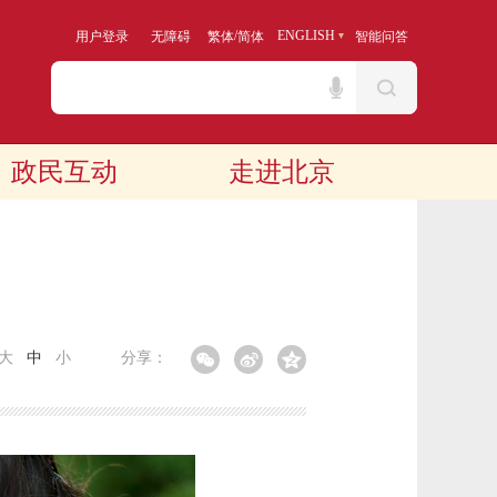
/
ENGLISH
用户登录
无障碍
繁体
简体
智能问答
政民互动
走进北京
大
中
小
分享：