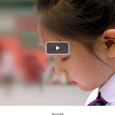
播
放
视
频
画中轴