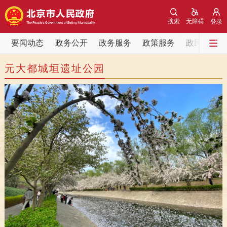
网站地图
搜索
无障碍
登录
要闻动态
要闻动态
政务公开
政务服务
政策服务
政民互动
元大都城垣遗址公园
党中央精神
国务院信息
中央部委动态
北京要闻
会议信息
部门动态
各区热点
政务公开
市领导
机构职能
政策服务
政策兑现
政策解读
回应关切