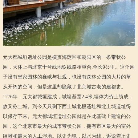
走进北京
北京概况
十六区概览
人文北京
绿色北京
图说北京
视频北京
多语种
元大都城垣遗址公园是横贯海淀区和朝阳区的一条带状公
园，大体上与北京十号线地铁线路相重合,全长9公里。这个园
ENGLISH
한국어
日本語
子没有皇家园林的巍峨与壮观，也没有森林公园的大片的草
从开阔的空间，但是这里却隐藏了北京城古老的建都史。
DEUTSCH
FRANÇAIS
РУССКИЙ ЯЗЫК
1276年，元大都城垣建成，城墙基宽2.4米,墙体为夯土筑成，
ESPAÑOL
العربية
PORTUGUÊS
故又称土城。到今天只剩下西土城北段遗址和北土城遗址得
以保存下来。元大都城垣遗址公园就是在此基础上建造的公
ITALIANO
园，这个北京市最大的城市带状公园，拥有市区最大的室外
组雕和最大的人工湿地。以史为魂，以水为线，诉说着历史