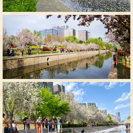
决策公开
专题公开
政务服务
个人服务
法人服务
部门服务
便民服务
利企服务
投资项目
中介服务
阳光政务
政民互动
12345网上接诉即办
我要咨询
我要建议
参与调查
在线访谈
图说互动