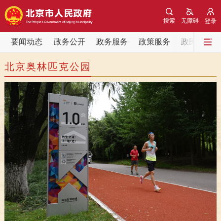
网站地图
搜索
无障碍
登录
要闻动态
要闻动态
政务公开
政务服务
政策服务
政民互动
北京奥林匹克公园
党中央精神
国务院信息
中央部委动态
北京要闻
会议信息
部门动态
各区热点
政务公开
市领导
机构职能
政策服务
政策兑现
政策解读
回应关切