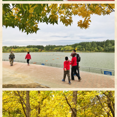
决策公开
专题公开
政务服务
个人服务
法人服务
部门服务
便民服务
利企服务
投资项目
中介服务
阳光政务
政民互动
12345网上接诉即办
我要咨询
我要建议
参与调查
在线访谈
图说互动