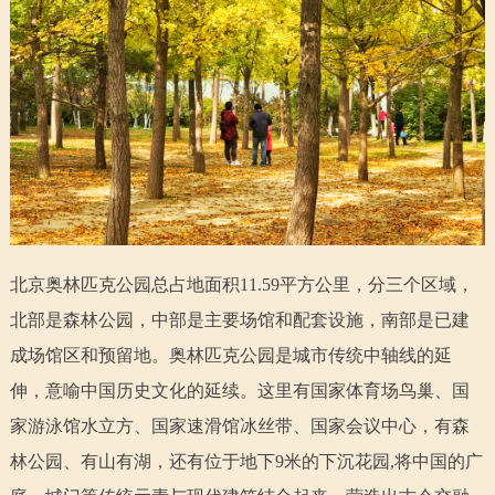
走进北京
北京概况
十六区概览
人文北京
绿色北京
图说北京
视频北京
多语种
ENGLISH
한국어
日本語
北京奥林匹克公园总占地面积11.59平方公里，分三个区域，
DEUTSCH
FRANÇAIS
РУССКИЙ ЯЗЫК
北部是森林公园，中部是主要场馆和配套设施，南部是已建
成场馆区和预留地。奥林匹克公园是城市传统中轴线的延
ESPAÑOL
العربية
PORTUGUÊS
伸，意喻中国历史文化的延续。这里有国家体育场鸟巢、国
家游泳馆水立方、国家速滑馆冰丝带、国家会议中心，有森
ITALIANO
林公园、有山有湖，还有位于地下9米的下沉花园,将中国的广