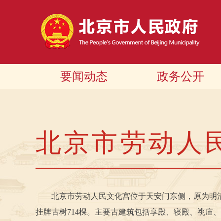
要闻动态
政务公开
北京市劳动人
北京市劳动人民文化宫位于天安门东侧，原为明清两代
挂牌古树714棵。主要古建筑包括享殿、寝殿、祧庙