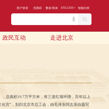
/
ENGLISH
用户登录
无障碍
繁体
简体
智能问答
政民互动
走进北京
总面积19.7万平方米，有三道红墙环绕，百年以上
民文化宫”，划归北京市总工会，由毛泽东同志亲自题写