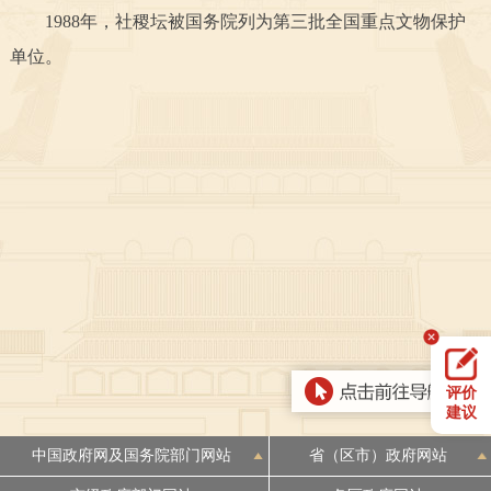
1988年，社稷坛被国务院列为第三批全国重点文物保护
决策公开
专题公开
单位。
政务服务
个人服务
法人服务
部门服务
便民服务
利企服务
投资项目
中介服务
阳光政务
政民互动
12345网上接诉即办
我要咨询
我要建议
评价
建议
参与调查
在线访谈
图说互动
中国政府网及国务院部门网站
省（区市）政府网站