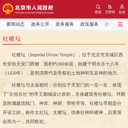
网站地图
搜索
无障碍
登录
要闻动态
要闻动态
政务公开
政务服务
政策服务
政民互动
社稷坛
党中央精神
国务院信息
中央部委动态
社稷坛（Imperial Divine Temple），位于北京市东城区西
北京要闻
会议信息
部门动态
长安街天安门西侧，面积约360余亩，始建于明永乐十八年
各区热点
（1420年），是明清两代皇帝祭祀土地神和五谷神的地方。
社稷坛与太庙相对，分别位于天安门的一左一右，体现
政务公开
了“左祖右社”的帝王都城设计原则，主体建筑有社稷坛、拜殿
市领导
机构职能
政策服务
及附属建筑戟门、神库、神厨、宰牲亭等。社稷坛早期是分
开设立的，称作太社坛、太稷坛，供奉社神和稷神，后逐渐
政策兑现
政策解读
回应关切
合而为一，共同祭祀。