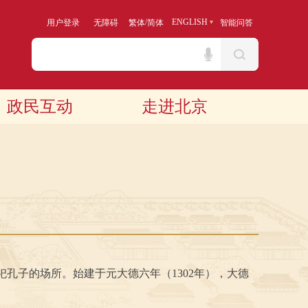
/
ENGLISH
用户登录
无障碍
繁体
简体
智能问答
政民互动
走进北京
孔子的场所。始建于元大德六年（1302年），大德