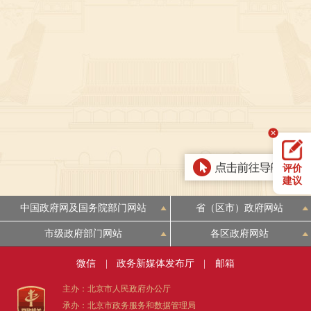
决策公开
专题公开
政务服务
个人服务
法人服务
部门服务
便民服务
利企服务
投资项目
评价
中介服务
阳光政务
建议
政民互动
中国政府网及国务院部门网站
省（区市）政府网站
市级政府部门网站
各区政府网站
12345网上接诉即办
我要咨询
我要建议
微信
|
政务新媒体发布厅
|
邮箱
参与调查
在线访谈
图说互动
主办：北京市人民政府办公厅
承办：北京市政务服务和数据管理局