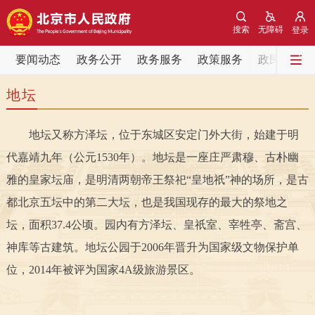
网站地图
搜索
无障碍
登录
要闻动态
要闻动态
政务公开
政务服务
政策服务
政民互动
地坛
党中央精神
国务院信息
中央部委动态
地坛又称方泽坛，位于东城区安定门外大街，始建于明
北京要闻
会议信息
部门动态
代嘉靖九年（公元1530年）。地坛是一座庄严肃穆、古朴幽
各区热点
雅的皇家坛庙，是明清两朝帝王祭祀“皇地祇”神的场所，是古
都北京五坛中的第二大坛，也是我国现存的最大的祭地之
政务公开
坛，面积37.4公顷。园内有方泽坛、皇祇室、宰牲亭、斋宫、
神库等古建筑。地坛公园于2006年晋升为国家级文物保护单
市领导
机构职能
政策服务
位，2014年被评为国家4A级旅游景区。
政策兑现
政策解读
回应关切