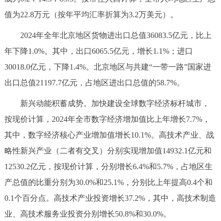
决策公开
专题公开
值为22.8万元（按年平均汇率折算为3.2万美元）。
2024年全年北京地区货物进出口总值36083.5亿元，比上
政务服务
年下降1.0%。其中，出口6065.5亿元，增长1.1%；进口
个人服务
法人服务
部门服务
30018.0亿元，下降1.4%。北京地区与共建“一带一路”国家进
出口总值21197.7亿元，占地区进出口总值的58.7%。
便民服务
利企服务
投资项目
新兴动能积蓄成势。加快建设全球数字经济标杆城市，
按现价计算，2024年全市数字经济增加值比上年增长7.7%，
中介服务
阳光政务
其中，数字经济核心产业增加值增长10.1%。高技术产业、战
政民互动
略性新兴产业（二者有交叉）分别实现增加值14932.1亿元和
12530.2亿元，按现价计算，分别增长6.4%和5.7%，占地区生
12345网上接诉即办
我要咨询
我要建议
产总值的比重分别为30.0%和25.1%，分别比上年提高0.4个和
0.1个百分点。高技术产业投资增长37.2%，其中，高技术制造
参与调查
在线访谈
图说互动
业、高技术服务业投资分别增长50.8%和30.0%。