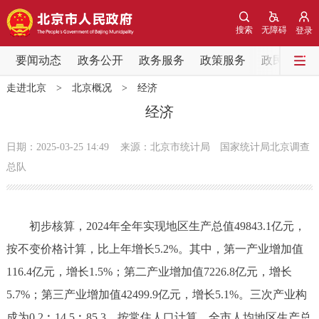
网站地图
搜索
无障碍
登录
要闻动态
要闻动态
政务公开
政务服务
政策服务
政民互动
走进北京
>
北京概况
>
经济
党中央精神
国务院信息
中央部委动态
经济
北京要闻
会议信息
部门动态
日期：2025-03-25 14:49
来源：北京市统计局 国家统计局北京调查
总队
各区热点
政务公开
初步核算，2024年全年实现地区生产总值49843.1亿元，
按不变价格计算，比上年增长5.2%。其中，第一产业增加值
市领导
机构职能
政策服务
116.4亿元，增长1.5%；第二产业增加值7226.8亿元，增长
5.7%；第三产业增加值42499.9亿元，增长5.1%。三次产业构
政策兑现
政策解读
回应关切
成为0.2︰14.5︰85.3。按常住人口计算，全市人均地区生产总