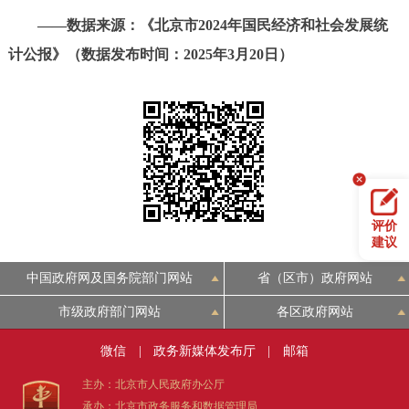
走进北京
——数据来源：《北京市2024年国民经济和社会发展统
计公报》（数据发布时间：2025年3月20日）
北京概况
十六区概览
人文北京
绿色北京
图说北京
视频北京
多语种
ENGLISH
한국어
日本語
评价
建议
DEUTSCH
FRANÇAIS
РУССКИЙ ЯЗЫК
中国政府网及国务院部门网站
省（区市）政府网站
ESPAÑOL
العربية
PORTUGUÊS
市级政府部门网站
各区政府网站
微信
|
政务新媒体发布厅
|
邮箱
ITALIANO
主办：北京市人民政府办公厅
承办：北京市政务服务和数据管理局