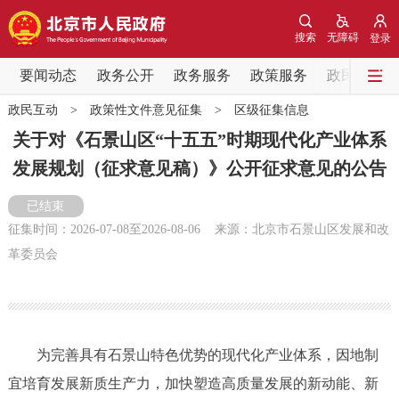
网站地图
搜索
无障碍
登录
要闻动态
要闻动态
政务公开
政务服务
政策服务
政民互动
政民互动
>
政策性文件意见征集
>
区级征集信息
党中央精神
国务院信息
中央部委动态
关于对《石景山区“十五五”时期现代化产业体系
发展规划（征求意见稿）》公开征求意见的公告
北京要闻
会议信息
部门动态
已结束
各区热点
征集时间：
2026-07-08
至
2026-08-06
来源：北京市石景山区发展和改
革委员会
政务公开
市领导
机构职能
政策服务
为完善具有石景山特色优势的现代化产业体系，因地制
政策兑现
政策解读
回应关切
宜培育发展新质生产力，加快塑造高质量发展的新动能、新