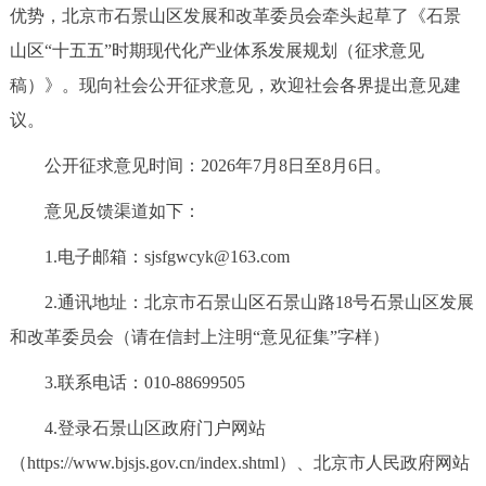
优势，北京市石景山区发展和改革委员会牵头起草了《石景
决策公开
专题公开
山区“十五五”时期现代化产业体系发展规划（征求意见
政务服务
稿）》。现向社会公开征求意见，欢迎社会各界提出意见建
议。
个人服务
法人服务
部门服务
公开征求意见时间：2026年7月8日至8月6日。
便民服务
利企服务
投资项目
意见反馈渠道如下：
1.电子邮箱：sjsfgwcyk@163.com
中介服务
阳光政务
2.通讯地址：北京市石景山区石景山路18号石景山区发展
政民互动
和改革委员会（请在信封上注明“意见征集”字样）
12345网上接诉即办
我要咨询
我要建议
3.联系电话：010-88699505
4.登录石景山区政府门户网站
参与调查
在线访谈
图说互动
（https://www.bjsjs.gov.cn/index.shtml）、北京市人民政府网站