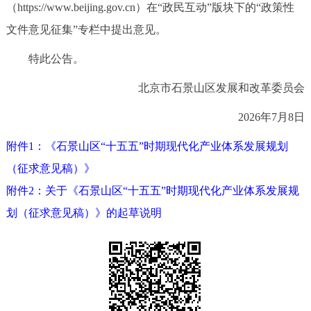
走进北京
（https://www.beijing.gov.cn）在“政民互动”版块下的“政策性
文件意见征集”专栏中提出意见。
北京概况
十六区概览
人文北京
特此公告。
绿色北京
图说北京
视频北京
北京市石景山区发展和改革委员会
2026年7月8日
多语种
附件1：《石景山区“十五五”时期现代化产业体系发展规划
ENGLISH
한국어
日本語
（征求意见稿）》
附件2：关于《石景山区“十五五”时期现代化产业体系发展规
DEUTSCH
FRANÇAIS
РУССКИЙ ЯЗЫК
划（征求意见稿）》的起草说明
ESPAÑOL
العربية
PORTUGUÊS
ITALIANO