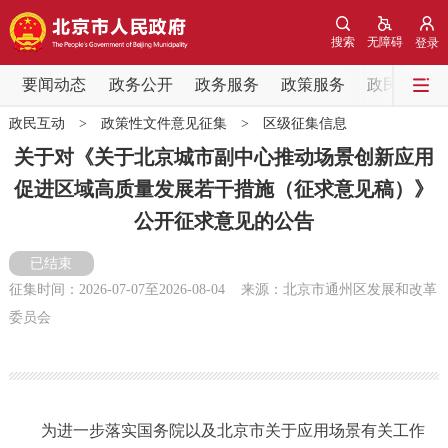
网站地图
搜索
无障碍
登录
要闻动态
要闻动态
政务公开
政务服务
政策服务
政民互动
政民互动
>
政策性文件意见征集
>
区级征集信息
党中央精神
国务院信息
中央部委动态
关于对《关于北京城市副中心推动场景创新应用
促进区域高质量发展若干措施（征求意见稿）》
北京要闻
会议信息
部门动态
公开征求意见的公告
各区热点
已结束
征集时间：
2026-07-07
至
2026-08-04
来源：北京市通州区发展和改革
政务公开
委员会
市领导
机构职能
政策服务
政策兑现
政策解读
回应关切
为进一步落实国务院以及北京市关于应用场景有关工作