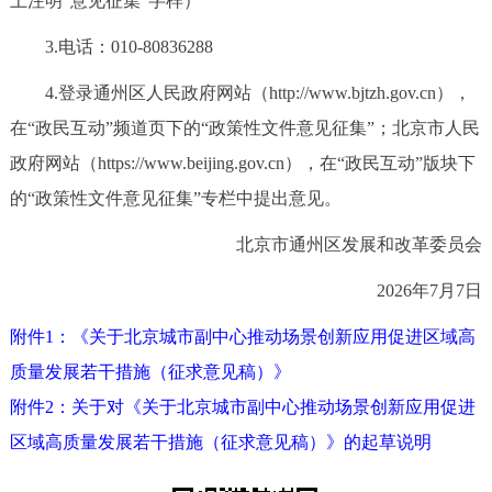
上注明“意见征集”字样）
走进北京
3.电话：010-80836288
北京概况
十六区概览
人文北京
4.登录通州区人民政府网站（http://www.bjtzh.gov.cn），
在“政民互动”频道页下的“政策性文件意见征集”；北京市人民
绿色北京
图说北京
视频北京
政府网站（https://www.beijing.gov.cn），在“政民互动”版块下
多语种
的“政策性文件意见征集”专栏中提出意见。
ENGLISH
한국어
日本語
北京市通州区发展和改革委员会
2026年7月7日
DEUTSCH
FRANÇAIS
РУССКИЙ ЯЗЫК
附件1：《关于北京城市副中心推动场景创新应用促进区域高
质量发展若干措施（征求意见稿）》
ESPAÑOL
العربية
PORTUGUÊS
附件2：关于对《关于北京城市副中心推动场景创新应用促进
ITALIANO
区域高质量发展若干措施（征求意见稿）》的起草说明