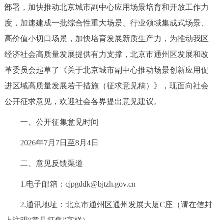
部署，加快推动北京城市副中心应用场景培育和开放工作力
决策公开
专题公开
度，加速建成一批综合性重大场景、行业领域集成式场景、
政务服务
高价值小切口场景，加快培育发展新质生产力，为推动我区
经济社会高质量发展提供有力支撑，北京市通州区发展和改
个人服务
法人服务
部门服务
革委员会起草了《关于北京城市副中心推动场景创新应用促
进区域高质量发展若干措施（征求意见稿）》，现面向社会
便民服务
利企服务
投资项目
公开征求意见，欢迎社会各界提出意见建议。
中介服务
阳光政务
一、公开征集意见时间
2026年7月7日至8月4日
政民互动
二、意见反馈渠道
12345网上接诉即办
我要咨询
我要建议
1.电子邮箱：cjpgddk@bjtzh.gov.cn
参与调查
在线访谈
图说互动
2.通讯地址：北京市通州区通州发展大厦C座（请在信封