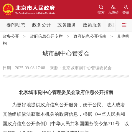
网站地图
搜索
无障碍
登录
要闻动态
要闻动态
政务公开
政务服务
政策服务
政民互动
政务公开
>
政府信息公开专栏
>
政府信息公开指南
>
其他机
党中央精神
国务院信息
中央部委动态
构
城市副中心管委会
北京要闻
会议信息
部门动态
日期：2025-09-08 17:08
来源：北京城市副中心管理委员会
各区热点
政务公开
北京城市副中心管理委员会政府信息公开指南
市领导
机构职能
政策服务
为更好地提供政府信息公开服务，便于公民、法人或者
其他组织依法获取本机关的政府信息，根据《中华人民共和
政策兑现
政策解读
回应关切
国政府信息公开条例》(中华人民共和国国务院令第711号，以