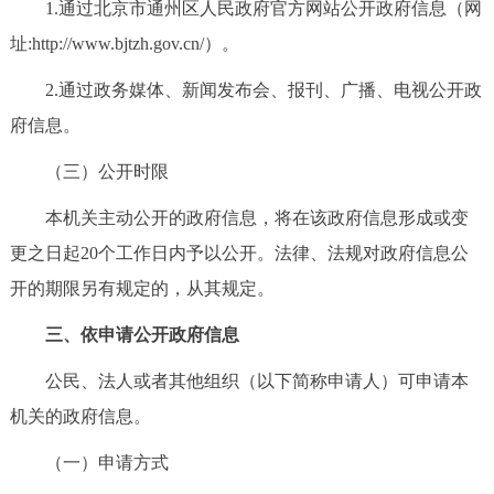
1.通过北京市通州区人民政府官方网站公开政府信息（网
走进北京
址:http://www.bjtzh.gov.cn/）。
北京概况
十六区概览
人文北京
2.通过政务媒体、新闻发布会、报刊、广播、电视公开政
府信息。
绿色北京
图说北京
视频北京
（三）公开时限
多语种
本机关主动公开的政府信息，将在该政府信息形成或变
ENGLISH
한국어
日本語
更之日起20个工作日内予以公开。法律、法规对政府信息公
开的期限另有规定的，从其规定。
DEUTSCH
FRANÇAIS
РУССКИЙ ЯЗЫК
三、依申请公开政府信息
ESPAÑOL
العربية
PORTUGUÊS
公民、法人或者其他组织（以下简称申请人）可申请本
机关的政府信息。
ITALIANO
（一）申请方式