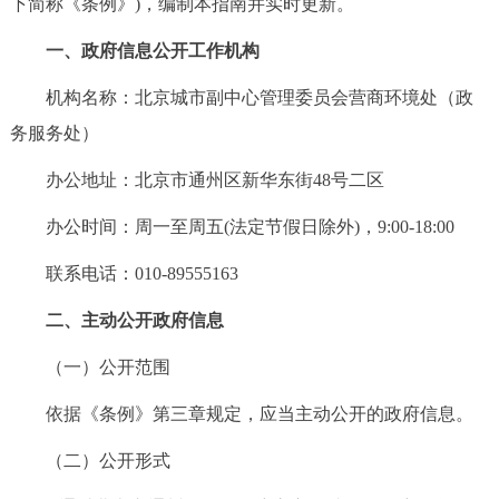
下简称《条例》)，编制本指南并实时更新。
决策公开
专题公开
一、政府信息公开工作机构
政务服务
机构名称：北京城市副中心管理委员会营商环境处（政
务服务处）
个人服务
法人服务
部门服务
办公地址：北京市通州区新华东街48号二区
便民服务
利企服务
投资项目
办公时间：周一至周五(法定节假日除外)，9:00-18:00
联系电话：010-89555163
中介服务
阳光政务
二、主动公开政府信息
政民互动
（一）公开范围
12345网上接诉即办
我要咨询
我要建议
依据《条例》第三章规定，应当主动公开的政府信息。
参与调查
在线访谈
图说互动
（二）公开形式