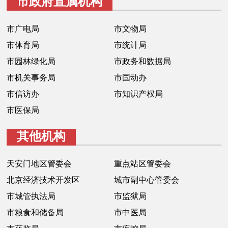
市政府直属机构
走进北京
市广电局
市文物局
北京概况
十六区概览
人文北京
市体育局
市统计局
市园林绿化局
市政务和数据局
绿色北京
图说北京
视频北京
市机关事务局
市国动办
多语种
市信访办
市知识产权局
市医保局
ENGLISH
한국어
日本語
其他机构
DEUTSCH
FRANÇAIS
РУССКИЙ ЯЗЫК
天安门地区管委会
重点站区管委会
ESPAÑOL
العربية
PORTUGUÊS
北京经济技术开发区
城市副中心管委会
市城管执法局
市监狱局
ITALIANO
市粮食和储备局
市中医局