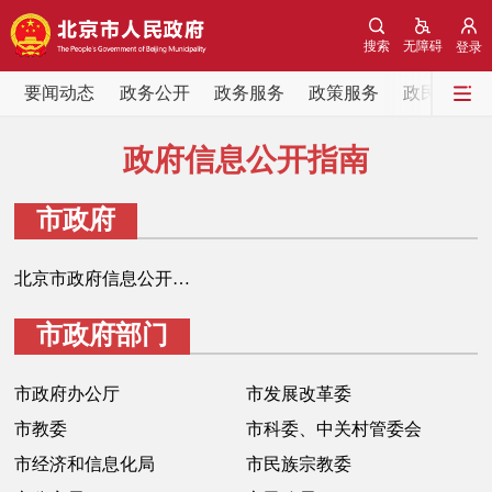
网站地图
搜索
无障碍
登录
要闻动态
要闻动态
政务公开
政务服务
政策服务
政民互动
党中央精神
国务院信息
中央部委动态
政府信息公开指南
北京要闻
会议信息
部门动态
市政府
各区热点
北京市政府信息公开指南
市政府部门
政务公开
市领导
机构职能
政策服务
市政府办公厅
市发展改革委
市教委
市科委、中关村管委会
政策兑现
政策解读
回应关切
市经济和信息化局
市民族宗教委