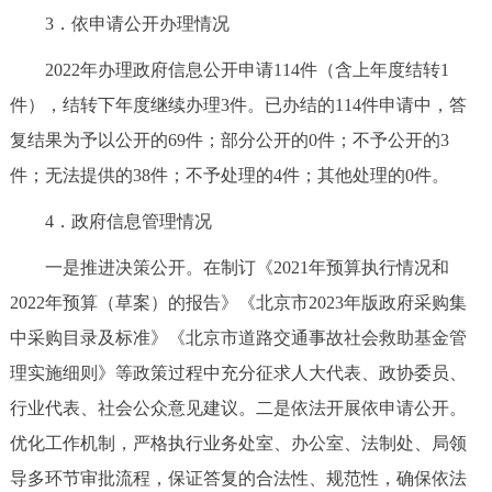
走进北京
3．依申请公开办理情况
北京概况
十六区概览
人文北京
2022年办理政府信息公开申请114件（含上年度结转1
件），结转下年度继续办理3件。已办结的114件申请中，答
绿色北京
图说北京
视频北京
复结果为予以公开的69件；部分公开的0件；不予公开的3
件；无法提供的38件；不予处理的4件；其他处理的0件。
多语种
4．政府信息管理情况
ENGLISH
한국어
日本語
一是推进决策公开。在制订《2021年预算执行情况和
2022年预算（草案）的报告》《北京市2023年版政府采购集
DEUTSCH
FRANÇAIS
РУССКИЙ ЯЗЫК
中采购目录及标准》《北京市道路交通事故社会救助基金管
理实施细则》等政策过程中充分征求人大代表、政协委员、
ESPAÑOL
العربية
PORTUGUÊS
行业代表、社会公众意见建议。二是依法开展依申请公开。
ITALIANO
优化工作机制，严格执行业务处室、办公室、法制处、局领
导多环节审批流程，保证答复的合法性、规范性，确保依法