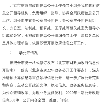
北京市财政局政府信息公开工作领导小组是我局政府信
决策公开
专题公开
息公开领导机构，负责组织、指导、协调全局政府信息公开
政务服务
工作。组长由主管办公室局长担任，办公室主任担任副组
长，办公室、法制处、预算处、国库处等相关处室为领导小
个人服务
法人服务
部门服务
组成员处室，承担政府信息公开组织领导工作，局属各单位
是具体办理单位，依据职责开展政府信息公开工作。
便民服务
利企服务
投资项目
2．主动公开情况
中介服务
阳光政务
按照全市统一格式修订发布《北京市财政局政府信息公
政民互动
开指南》，落实《北京市2022年政务公开工作要点》，深入
推进预决算信息等重点领域信息公开，进一步扩展公开范围
12345网上接诉即办
我要咨询
我要建议
和内容，主动公开政策文件、执法信息、政务服务信息等，
为公众查询政策、办理业务提供便利。2022年主动公开政府
参与调查
在线访谈
图说互动
信息368件，公开内容全面、准确、详实。