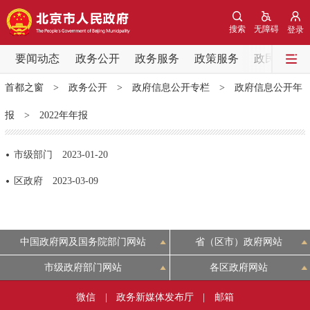
网站地图
搜索
无障碍
登录
要闻动态
要闻动态
政务公开
政务服务
政策服务
政民互动
首都之窗
>
政务公开
>
政府信息公开专栏
>
政府信息公开年
党中央精神
国务院信息
中央部委动态
报
>
2022年年报
北京要闻
会议信息
部门动态
市级部门
2023-01-20
各区热点
区政府
2023-03-09
政务公开
中国政府网及国务院部门网站
省（区市）政府网站
市领导
机构职能
政策服务
市级政府部门网站
各区政府网站
政策兑现
政策解读
回应关切
微信
|
政务新媒体发布厅
|
邮箱