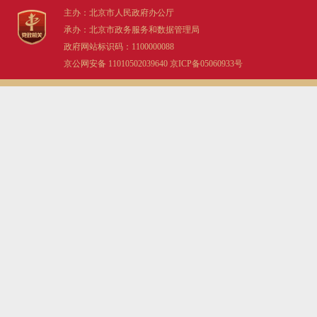
主办：北京市人民政府办公厅
决策公开
专题公开
承办：北京市政务服务和数据管理局
政府网站标识码：1100000088
政务服务
京公网安备 11010502039640
京ICP备05060933号
个人服务
法人服务
部门服务
便民服务
利企服务
投资项目
中介服务
阳光政务
政民互动
12345网上接诉即办
我要咨询
我要建议
参与调查
在线访谈
图说互动