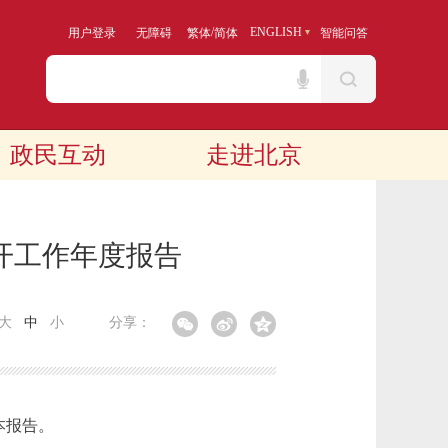
/
ENGLISH
用户登录
无障碍
繁体
简体
智能问答
政民互动
走进北京
开工作年度报告
大
中
小
分享：
本报告。