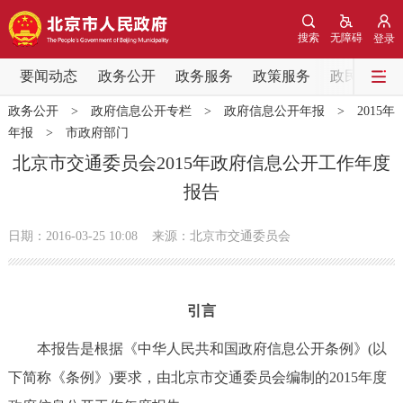
网站地图
搜索
无障碍
登录
要闻动态
要闻动态
政务公开
政务服务
政策服务
政民互动
政务公开
>
政府信息公开专栏
>
政府信息公开年报
>
2015年
党中央精神
国务院信息
中央部委动态
年报
>
市政府部门
北京市交通委员会2015年政府信息公开工作年度
北京要闻
会议信息
部门动态
报告
各区热点
日期：2016-03-25 10:08
来源：北京市交通委员会
政务公开
引言
市领导
机构职能
政策服务
本报告是根据《中华人民共和国政府信息公开条例》(以
政策兑现
政策解读
回应关切
下简称《条例》)要求，由北京市交通委员会编制的2015年度