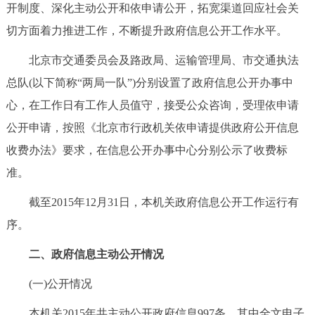
走进北京
开制度、深化主动公开和依申请公开，拓宽渠道回应社会关
切方面着力推进工作，不断提升政府信息公开工作水平。
北京概况
十六区概览
人文北京
北京市交通委员会及路政局、运输管理局、市交通执法
总队(以下简称“两局一队”)分别设置了政府信息公开办事中
绿色北京
图说北京
视频北京
心，在工作日有工作人员值守，接受公众咨询，受理依申请
多语种
公开申请，按照《北京市行政机关依申请提供政府公开信息
收费办法》要求，在信息公开办事中心分别公示了收费标
ENGLISH
한국어
日本語
准。
DEUTSCH
FRANÇAIS
РУССКИЙ ЯЗЫК
截至2015年12月31日，本机关政府信息公开工作运行有
序。
ESPAÑOL
العربية
PORTUGUÊS
二、政府信息主动公开情况
ITALIANO
(一)公开情况
本机关2015年共主动公开政府信息997条，其中全文电子