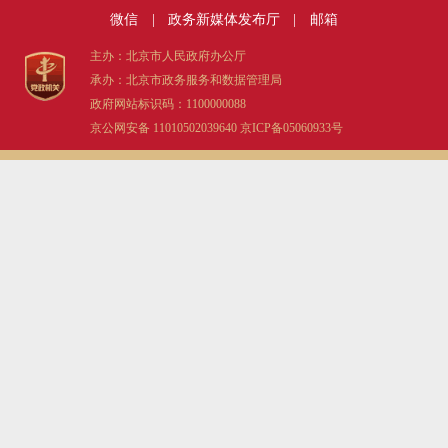
微信
|
政务新媒体发布厅
|
邮箱
决策公开
专题公开
主办：北京市人民政府办公厅
政务服务
承办：北京市政务服务和数据管理局
政府网站标识码：1100000088
个人服务
法人服务
部门服务
京公网安备 11010502039640
京ICP备05060933号
便民服务
利企服务
投资项目
中介服务
阳光政务
政民互动
12345网上接诉即办
我要咨询
我要建议
参与调查
在线访谈
图说互动