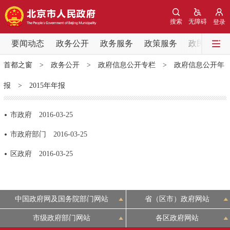
网站地图
搜索
无障碍
登录
要闻动态
要闻动态
政务公开
政务服务
政策服务
政民互动
首都之窗
>
政务公开
>
政府信息公开专栏
>
政府信息公开年
党中央精神
国务院信息
中央部委动态
报
>
2015年年报
北京要闻
会议信息
部门动态
市政府
2016-03-25
各区热点
市政府部门
2016-03-25
区政府
2016-03-25
政务公开
市领导
机构职能
政策服务
中国政府网及国务院部门网站
省（区市）政府网站
政策兑现
政策解读
回应关切
市级政府部门网站
各区政府网站