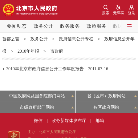
网站地图
搜索
无障碍
登录
要闻动态
要闻动态
政务公开
政务服务
政策服务
政民互动
首都之窗
>
政务公开
>
政府信息公开专栏
>
政府信息公开年
党中央精神
国务院信息
中央部委动态
报
>
2010年年报
>
市政府
北京要闻
会议信息
部门动态
2010年北京市政府信息公开工作年度报告
2011-03-16
各区热点
政务公开
中国政府网及国务院部门网站
省（区市）政府网站
市级政府部门网站
各区政府网站
市领导
机构职能
政策服务
微信
|
政务新媒体发布厅
|
邮箱
政策兑现
政策解读
回应关切
主办：北京市人民政府办公厅