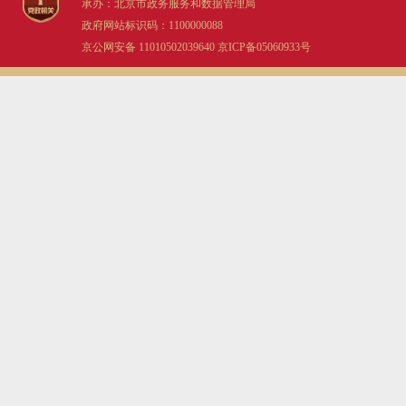
承办：北京市政务服务和数据管理局
决策公开
专题公开
政府网站标识码：1100000088
京公网安备 11010502039640
京ICP备05060933号
政务服务
个人服务
法人服务
部门服务
便民服务
利企服务
投资项目
中介服务
阳光政务
政民互动
12345网上接诉即办
我要咨询
我要建议
参与调查
在线访谈
图说互动