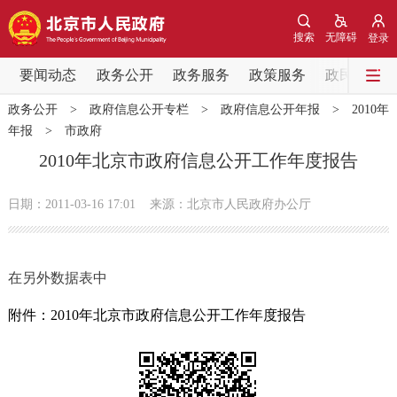
网站地图
搜索
无障碍
登录
要闻动态
要闻动态
政务公开
政务服务
政策服务
政民互动
政务公开
>
政府信息公开专栏
>
政府信息公开年报
>
2010年
党中央精神
国务院信息
中央部委动态
年报
>
市政府
2010年北京市政府信息公开工作年度报告
北京要闻
会议信息
部门动态
日期：2011-03-16 17:01
来源：北京市人民政府办公厅
各区热点
政务公开
在另外数据表中
市领导
机构职能
政策服务
附件：2010年北京市政府信息公开工作年度报告
政策兑现
政策解读
回应关切