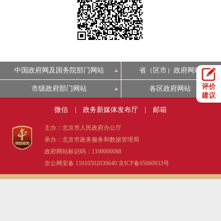
决策公开
专题公开
政务服务
个人服务
法人服务
部门服务
中国政府网及国务院部门网站
省（区市）政府网站
评价
市级政府部门网站
各区政府网站
便民服务
利企服务
投资项目
建议
微信
|
政务新媒体发布厅
|
邮箱
中介服务
阳光政务
主办：北京市人民政府办公厅
承办：北京市政务服务和数据管理局
政民互动
政府网站标识码：1100000088
京公网安备 11010502039640
京ICP备05060933号
12345网上接诉即办
我要咨询
我要建议
参与调查
在线访谈
图说互动