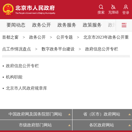
网站地图
搜索
无障碍
登录
要闻动态
要闻动态
政务公开
政务服务
政策服务
政民互动
首都之窗
>
政务公开
>
公开专题
>
北京市2023年政务公开重
党中央精神
国务院信息
中央部委动态
点工作情况盘点
>
数字政务平台建设
>
政府信息公开专栏
北京要闻
会议信息
部门动态
政府信息公开专栏
各区热点
机构职能
北京市人民政府规章库
政务公开
市领导
机构职能
政策服务
中国政府网及国务院部门网站
省（区市）政府网站
政策兑现
政策解读
回应关切
市级政府部门网站
各区政府网站