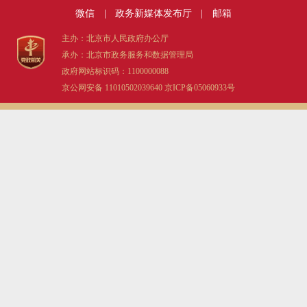
微信
|
政务新媒体发布厅
|
邮箱
决策公开
专题公开
主办：北京市人民政府办公厅
政务服务
承办：北京市政务服务和数据管理局
政府网站标识码：1100000088
个人服务
法人服务
部门服务
京公网安备 11010502039640
京ICP备05060933号
便民服务
利企服务
投资项目
中介服务
阳光政务
政民互动
12345网上接诉即办
我要咨询
我要建议
参与调查
在线访谈
图说互动