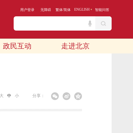
/
ENGLISH
用户登录
无障碍
繁体
简体
智能问答
政民互动
走进北京
大
中
小
分享：