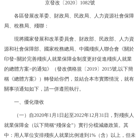
京發改〔2020〕1082號
決策公開
專題公開
各區發展改革委、財政局、民政局、人力資源社會保障
政務服務
局、稅務局、殘聯：
現將國家發展和改革委員會、財政部、民政部、人力資
個人服務
法人服務
部門服務
源和社會保障部、國家稅務總局、中國殘疾人聯合會《關於
便民服務
利企服務
投資項目
印發<關於完善殘疾人就業保障金制度更好促進殘疾人就業
的總體方案>的通知》（發改價格規〔2019〕2015號,以下簡
仲介服務
陽光政務
稱《總體方案》）轉發給你們，並結合本市實際情況，就有
關事項通知如下，請一併遵照執行。
政民互動
一、優化徵收
12345網上接訴即辦
我要諮詢
我要建議
（一）自2020年1月1日起至2022年12月31日，對殘疾人
就業保障金（以下簡稱“殘保金”）實行分檔減繳政策。其
參與調查
線上訪談
圖説互動
中：用人單位安排殘疾人就業比例達到1%（含）以上，但未