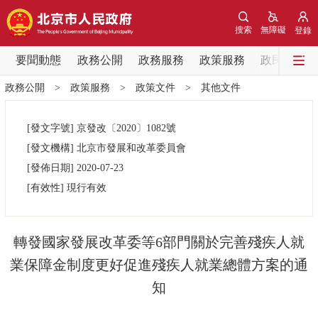
網站地圖
搜索
無障礙
登錄
要聞動態
要聞動態
政務公開
政務服務
政策服務
政民互動
政務公開
>
政策服務
>
政策文件
>
其他文件
黨中央精神
國務院資訊
中央部委動態
[發文字號]
京發改
〔2020〕
1082號
北京要聞
會議資訊
部門動態
[發文機構]
北京市發展和改革委員會
[發佈日期]
2020-07-23
各區熱點
[有效性]
現行有效
政務公開
轉發國家發展改革委等6部門關於完善殘疾人就
市領導
機構職能
政策服務
業保障金制度更好促進殘疾人就業總體方案的通
知
政策兌現
政策解讀
回應關切