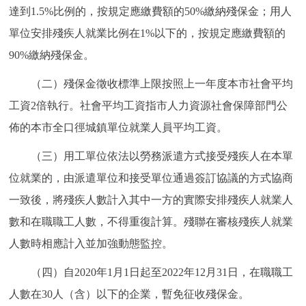
走進北京
達到1.5%比例的，按規定應繳費額的50%繳納殘保金；用人
單位安排殘疾人就業比例在1%以下的，按規定應繳費額的
北京概況
十六區概覽
人文北京
90%繳納殘保金。
綠色北京
圖説北京
視頻北京
（二）殘保金徵收標準上限按照上一年度本市社會平均
工資2倍執行。社會平均工資指市人力資源社會保障部門公
多語種
佈的本市全口徑城鎮單位就業人員平均工資。
ENGLISH
한국어
日本語
（三）用工單位依法以勞務派遣方式接受殘疾人在本單
位就業的，由派遣單位和接受單位通過簽訂協議的方式協商
DEUTSCH
FRANÇAIS
РУССКИЙ ЯЗЫК
一致後，將殘疾人數計入其中一方的實際安排殘疾人就業人
數和在職職工人數，不得重復計算。殘聯在審核殘疾人就業
ESPAÑOL
PORTUGUÊS
العربية
人數時相應計入並加強動態監控。
ITALIANO
（四）自2020年1月1日起至2022年12月31日，在職職工
人數在30人（含）以下的企業，暫免征收殘保金。