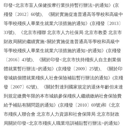
印發<北京市盲人保健按摩行業扶持暫行辦法>的通知》(京
殘發〔2012〕60號)、《關於實施促進普通高等學校和高級中
等學校殘疾人畢業生就業六項措施的通知》(京殘發〔2013〕
33號)、《北京市殘聯 北京市人力社保局 北京市教委 北京市
財政局關於繼續實施<關於實施促進普通高等學校和高級中
等學校殘疾人畢業生就業六項措施的通知>的通知》(京殘發
〔2016〕43號)、《關於印發<北京市扶持殘疾人自主創業個
體就業暫行辦法>的通知》(京殘發〔2009〕25號)、《關於印
發城鎮個體就業殘疾人社會保險補貼暫行辦法的通知》(京殘
發〔2007〕62號)、《關於對達到國家規定的退休年齡但未達
到規定繳費年限的本市城鎮參保殘疾人繼續繳納社會保險費
給予補貼有關問題的通知》(京殘發〔2010〕69號)和《北京
市殘疾人聯合會 北京市人力資源和社會保障局 北京市財政
局關於印發<北京市殘疾人職業培訓補貼暫行辦法>的通知》