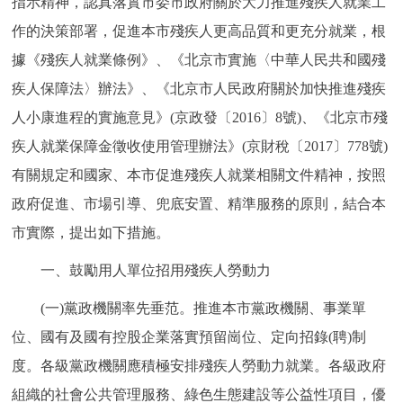
指示精神，認真落實市委市政府關於大力推進殘疾人就業工
走進北京
作的決策部署，促進本市殘疾人更高品質和更充分就業，根
北京概況
十六區概覽
人文北京
據《殘疾人就業條例》、《北京市實施〈中華人民共和國殘
疾人保障法〉辦法》、《北京市人民政府關於加快推進殘疾
綠色北京
圖説北京
視頻北京
人小康進程的實施意見》(京政發〔2016〕8號)、《北京市殘
疾人就業保障金徵收使用管理辦法》(京財稅〔2017〕778號)
多語種
有關規定和國家、本市促進殘疾人就業相關文件精神，按照
ENGLISH
한국어
日本語
政府促進、市場引導、兜底安置、精準服務的原則，結合本
市實際，提出如下措施。
DEUTSCH
FRANÇAIS
РУССКИЙ ЯЗЫК
一、鼓勵用人單位招用殘疾人勞動力
ESPAÑOL
PORTUGUÊS
العربية
(一)黨政機關率先垂范。推進本市黨政機關、事業單
位、國有及國有控股企業落實預留崗位、定向招錄(聘)制
ITALIANO
度。各級黨政機關應積極安排殘疾人勞動力就業。各級政府
組織的社會公共管理服務、綠色生態建設等公益性項目，優