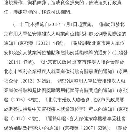
違規操作、徇私舞弊，造成資金損失的，依法追究行政責
任，涉嫌犯罪的，移送司法機關。
(二十四)本措施自2018年7月1日起實施。《關於印發北
京市用人單位安排殘疾人就業崗位補貼和超比例獎勵辦法的
通知》(京殘發〔2012〕44號)、《關於調整北京市用人單位
安排殘疾人就業崗位補貼和超比例獎勵標準的通知》(京殘發
〔2014〕47號)、《北京市民政局 北京市殘疾人聯合會關於
北京市福利企業殘疾人就業崗位補貼有關事宜的通知》(京民
福企發〔2012〕342號)、《關於調整用人單位安排殘疾人就
業崗位補貼和超比例獎勵適用範圍等有關問題的通知》(京殘
發〔2016〕62號)、《北京市殘疾人聯合會 北京市民政局關
於調整扶持集中安置殘疾人就業單位辦理程式的通知》(京殘
發〔2017〕31號)、《關於印發<盲人保健按摩機構享受社會
保險補貼暫行辦法>的通知》(京殘發〔2007〕63號)、《關於