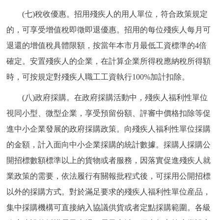
(七)稅收優惠。招用殘疾人的用人單位，符合政策規定
的，可享受增值稅即徵即退優惠。招用的每位殘疾人每月可
退還的增值稅具體限額，按當年本市月最低工資標準的4倍
確定。安置殘疾人的企業，在計算企業所得稅應納稅所得額
時，可按規定對殘疾人職工工資執行100%加計扣除。
(八)政府採購。在政府採購活動中，殘疾人福利性單位
視同小型、微型企業，享受預留份額、評審中價格扣除等促
進中小企業發展的政府採購政策。向殘疾人福利性單位採購
的金額，計入面向中小企業採購的統計數據。採購人採購公
開招標數額標準以上的貨物或者服務，因落實促進殘疾人就
業政策的需要，依法履行有關報批程式後，可採用公開招標
以外的採購方式。對於滿足要求的殘疾人福利性單位産品，
集中採購機構可直接納入協議供貨或者定點採購範圍。各級