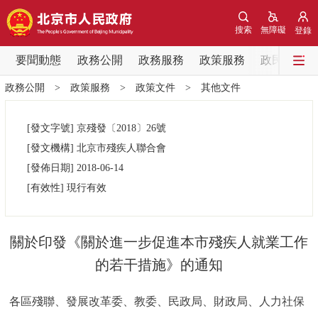
網站地圖
搜索
無障礙
登錄
要聞動態
要聞動態
政務公開
政務服務
政策服務
政民互動
政務公開
>
政策服務
>
政策文件
>
其他文件
黨中央精神
國務院資訊
中央部委動態
[發文字號]
京殘發
〔2018〕
26號
北京要聞
會議資訊
部門動態
[發文機構]
北京市殘疾人聯合會
[發佈日期]
2018-06-14
各區熱點
[有效性]
現行有效
政務公開
關於印發《關於進一步促進本市殘疾人就業工作
市領導
機構職能
政策服務
的若干措施》的通知
政策兌現
政策解讀
回應關切
各區殘聯、發展改革委、教委、民政局、財政局、人力社保