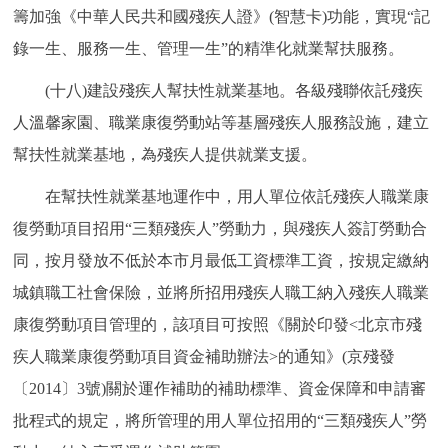
籌加強《中華人民共和國殘疾人證》(智慧卡)功能，實現“記
錄一生、服務一生、管理一生”的精準化就業幫扶服務。
(十八)建設殘疾人幫扶性就業基地。各級殘聯依託殘疾
人溫馨家園、職業康復勞動站等基層殘疾人服務設施，建立
幫扶性就業基地，為殘疾人提供就業支援。
在幫扶性就業基地運作中，用人單位依託殘疾人職業康
復勞動項目招用“三類殘疾人”勞動力，與殘疾人簽訂勞動合
同，按月發放不低於本市月最低工資標準工資，按規定繳納
城鎮職工社會保險，並將所招用殘疾人職工納入殘疾人職業
康復勞動項目管理的，該項目可按照《關於印發<北京市殘
疾人職業康復勞動項目資金補助辦法>的通知》(京殘發
〔2014〕3號)關於運作補助的補助標準、資金保障和申請審
批程式的規定，將所管理的用人單位招用的“三類殘疾人”勞