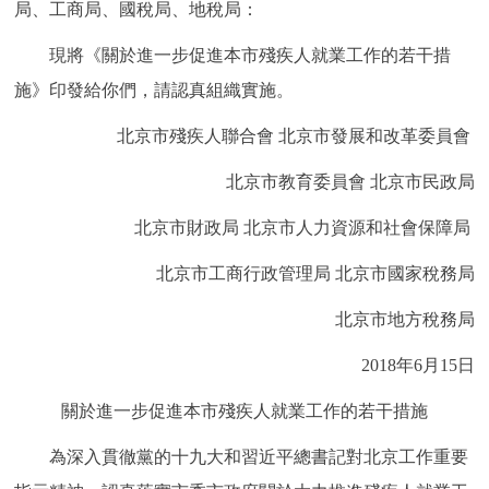
局、工商局、國稅局、地稅局：
決策公開
專題公開
現將《關於進一步促進本市殘疾人就業工作的若干措
政務服務
施》印發給你們，請認真組織實施。
北京市殘疾人聯合會 北京市發展和改革委員會
個人服務
法人服務
部門服務
北京市教育委員會 北京市民政局
便民服務
利企服務
投資項目
北京市財政局 北京市人力資源和社會保障局
仲介服務
陽光政務
北京市工商行政管理局 北京市國家稅務局
北京市地方稅務局
政民互動
2018年6月15日
12345網上接訴即辦
我要諮詢
我要建議
關於進一步促進本市殘疾人就業工作的若干措施
參與調查
線上訪談
圖説互動
為深入貫徹黨的十九大和習近平總書記對北京工作重要