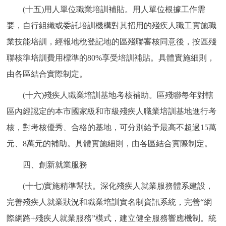
(十五)用人單位職業培訓補貼。用人單位根據工作需
要，自行組織或委託培訓機構對其招用的殘疾人職工實施職
業技能培訓，經報地稅登記地的區殘聯審核同意後，按區殘
聯核準培訓費用標準的80%享受培訓補貼。具體實施細則，
由各區結合實際制定。
(十六)殘疾人職業培訓基地考核補助。區殘聯每年對轄
區內經認定的本市國家級和市級殘疾人職業培訓基地進行考
核，對考核優秀、合格的基地，可分別給予最高不超過15萬
元、8萬元的補助。具體實施細則，由各區結合實際制定。
四、創新就業服務
(十七)實施精準幫扶。深化殘疾人就業服務體系建設，
完善殘疾人就業狀況和職業培訓實名制資訊系統，完善“網
際網路+殘疾人就業服務”模式，建立健全服務響應機制。統