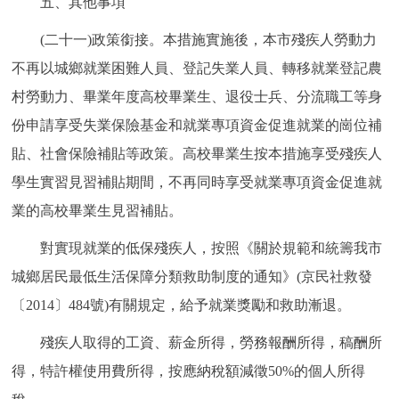
五、其他事項
(二十一)政策銜接。本措施實施後，本市殘疾人勞動力
不再以城鄉就業困難人員、登記失業人員、轉移就業登記農
村勞動力、畢業年度高校畢業生、退役士兵、分流職工等身
份申請享受失業保險基金和就業專項資金促進就業的崗位補
貼、社會保險補貼等政策。高校畢業生按本措施享受殘疾人
學生實習見習補貼期間，不再同時享受就業專項資金促進就
業的高校畢業生見習補貼。
對實現就業的低保殘疾人，按照《關於規範和統籌我市
城鄉居民最低生活保障分類救助制度的通知》(京民社救發
〔2014〕484號)有關規定，給予就業獎勵和救助漸退。
殘疾人取得的工資、薪金所得，勞務報酬所得，稿酬所
得，特許權使用費所得，按應納稅額減徵50%的個人所得