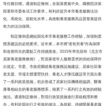
走進北京
等任務目標。通過制定條例，全面落實黨中央、國務院決策
部署和市委各項工作要求，有利於提升本市養老服務法治
北京概況
十六區概覽
人文北京
化、系統化、規範化水準，為推動養老服務高品質發展提供
有力的法治保障。
綠色北京
圖説北京
視頻北京
制定條例是總結固化本市養老服務工作經驗，加強制度
多語種
體系建設的必然要求。近年來，本市將“老有所養”作為保障
和改善民生的重點工作持續推進。2015年率先頒布《北京市
ENGLISH
한국어
日本語
居家養老服務條例》，對居家老年人服務需求的供給保障作
DEUTSCH
FRANÇAIS
РУССКИЙ ЯЗЫК
出規定。市委、市政府圍繞養老服務設施建設、居家社區養
老支援、市場主體運營扶持、養老人才隊伍建設等方面出臺
ESPAÑOL
PORTUGUÊS
العربية
了一系列政策措施，初步形成了居家社區機構相協調、醫養
康養相結合的養老服務體系，積累了一系列行之有效的經驗
ITALIANO
做法。通過制定條例，對現行政策措施進行系統梳理和整
合，有利於固化行之有效的做法，為規範、持續開展養老服