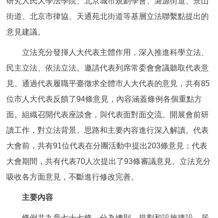
研究人民大學法學院、北京城市規劃學會、潞源街道、景山
街道、北京市律協、天通苑北街道等基層立法聯繫點提出的
意見建議。
立法充分發揮人大代表主體作用，深入推進科學立法、
民主立法、依法立法。邀請代表列席常委會會議聽取代表意
見。通過代表履職平臺徵求全體市人大代表的意見，共有85
位市人大代表反饋了94條意見，內容涵蓋條例各個重點方
面。組織召開代表座談會，與代表面對面交流。開展會前研
讀工作，對立法背景、思路和主要內容進行深入解讀。代表
大會前，共有91位代表在分團活動中提出203條意見；代表
大會期間，共有代表70人次提出了93條審議意見。立法充分
吸收各方面意見，不斷進行修改完善。
主要內容
條例共九章七十七條，分為總則、規劃和設施建設、居