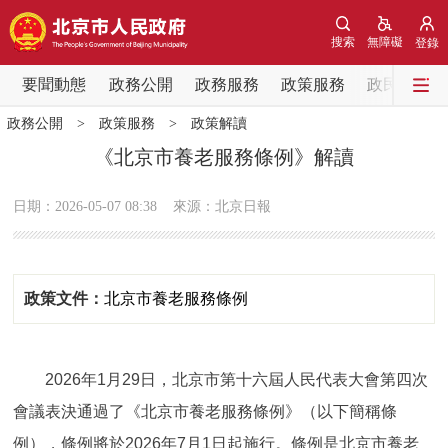
網站地圖
搜索
無障礙
登錄
要聞動態
要聞動態
政務公開
政務服務
政策服務
政民互動
政務公開
>
政策服務
>
政策解讀
黨中央精神
國務院資訊
中央部委動態
《北京市養老服務條例》解讀
北京要聞
會議資訊
部門動態
日期：2026-05-07 08:38
來源：北京日報
各區熱點
政策文件：
北京市養老服務條例
政務公開
市領導
機構職能
政策服務
2026年1月29日，北京市第十六屆人民代表大會第四次
會議表決通過了《北京市養老服務條例》（以下簡稱條
政策兌現
政策解讀
回應關切
例），條例將於2026年7月1日起施行。條例是北京市養老