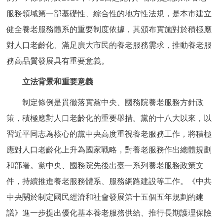
決策公開
專題公開
服務領域第一部基礎性、綜合性的地方性法規，是本市建立
健全養老服務體系的重要制度依據，其頒布實施對於積極應
政務服務
對人口老齡化、滿足廣大市民的養老服務需求，推動養老服
務高品質發展具有重要意義。
個人服務
法人服務
部門服務
立法背景和重要意義
便民服務
利企服務
投資項目
制定條例是貫徹落實黨中央、國務院養老服務方針政
策，積極應對人口老齡化的重要舉措。黨的十八大以來，以
仲介服務
陽光政務
習近平同志為核心的黨中央高度重視養老服務工作，將積極
政民互動
應對人口老齡化上升為國家戰略，對養老服務作出總體規劃
和部署。黨中央、國務院先後出臺一系列養老服務政策文
12345網上接訴即辦
我要諮詢
我要建議
件，持續推進養老服務體系、服務網路建設等工作。《中共
中央關於制定國民經濟和社會發展第十五個五年規劃的建
參與調查
線上訪談
圖説互動
議》進一步提出優化基本養老服務供給、推行長期護理保險