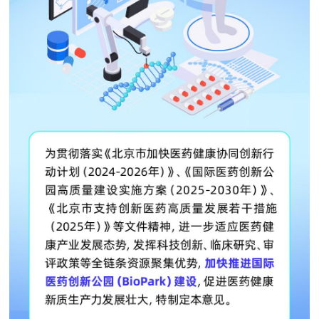
走進北京
北京概況
十六區概覽
人文北京
綠色北京
圖説北京
視頻北京
多語種
ENGLISH
한국어
日本語
DEUTSCH
FRANÇAIS
РУССКИЙ ЯЗЫК
ESPAÑOL
PORTUGUÊS
العربية
ITALIANO