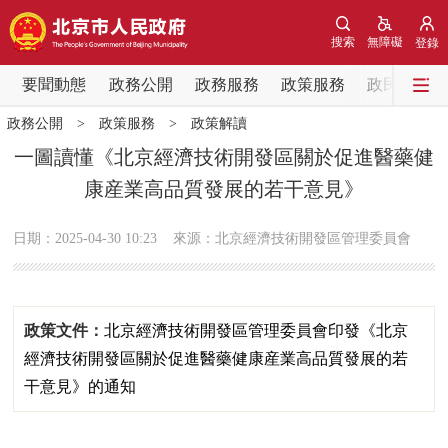
網站地圖
搜索
無障礙
登錄
要聞動態
要聞動態
政務公開
政務服務
政策服務
政民互動
政務公開
>
政策服務
>
政策解讀
黨中央精神
國務院資訊
中央部委動態
一圖讀懂《北京經濟技術開發區關於促進醫藥健
康産業高品質發展的若干意見》
北京要聞
會議資訊
部門動態
日期：2025-04-30 10:23
來源：北京經濟技術開發區管理委員會
各區熱點
政務公開
政策文件：
北京經濟技術開發區管理委員會印發《北京
市領導
機構職能
政策服務
經濟技術開發區關於促進醫藥健康産業高品質發展的若
干意見》的通知
政策兌現
政策解讀
回應關切