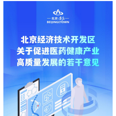
決策公開
專題公開
政務服務
個人服務
法人服務
部門服務
便民服務
利企服務
投資項目
仲介服務
陽光政務
政民互動
12345網上接訴即辦
我要諮詢
我要建議
參與調查
線上訪談
圖説互動