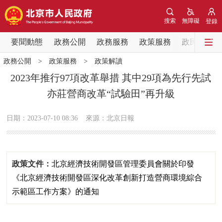
網站地圖
搜索
無障礙
登錄
要聞動態
要聞動態
政務公開
政務服務
政策服務
政民互動
政務公開
>
政策服務
>
政策解讀
黨中央精神
國務院資訊
中央部委動態
2023年推行97項改革舉措 其中29項為先行先試
亦莊營商改革“試驗田”再升級
北京要聞
會議資訊
部門動態
日期：2023-07-10 08:36
來源：北京日報
各區熱點
政務公開
政策文件：
北京經濟技術開發區管理委員會關於印發
市領導
機構職能
政策服務
《北京經濟技術開發區深化改革創新打造營商環境綜合
示範區工作方案》的通知
政策兌現
政策解讀
回應關切