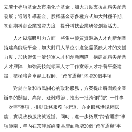
立若干專項基金及市場化子基金，加大力度支援高精尖産業
發展；通過引導基金、股權基金等多種方式加大對種子期、
初創期科創企業投資力度，提升科技企業研發創新活力。
人才磁場吸引力方面，將集中優質資源為人才創新創業
搭建高能級平臺，加大對用人單位引進急需緊缺人才的支援
力度，加快聚集一流領軍人才和創新團隊，構建高精尖産業
人才雁陣，加強高技能領軍人才工作室等人才培養平臺建
設，積極培育卓越工程師。“跨省通辦”將增20個事項
對於企業和市民關心的政務服務，方案提出將圍繞企業
辦事的關鍵、高頻、疑難環節，推出一批跨部門的“一件事
一次辦”事項，推動政務服務向街道、亦企服務港賦權賦
能，實現政務服務就近辦。同時，進一步拓展“跨省通辦”事
項範圍，年內在京津冀經開區層面新增20個“跨省通辦”事