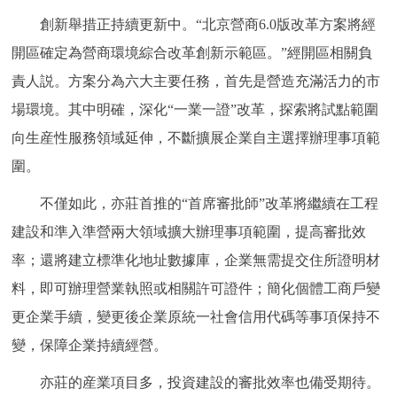
走進北京
創新舉措正持續更新中。“北京營商6.0版改革方案將經
開區確定為營商環境綜合改革創新示範區。”經開區相關負
北京概況
十六區概覽
人文北京
責人説。方案分為六大主要任務，首先是營造充滿活力的市
綠色北京
圖説北京
視頻北京
場環境。其中明確，深化“一業一證”改革，探索將試點範圍
向生産性服務領域延伸，不斷擴展企業自主選擇辦理事項範
多語種
圍。
ENGLISH
한국어
日本語
不僅如此，亦莊首推的“首席審批師”改革將繼續在工程
建設和準入準營兩大領域擴大辦理事項範圍，提高審批效
DEUTSCH
FRANÇAIS
РУССКИЙ ЯЗЫК
率；還將建立標準化地址數據庫，企業無需提交住所證明材
料，即可辦理營業執照或相關許可證件；簡化個體工商戶變
ESPAÑOL
PORTUGUÊS
العربية
更企業手續，變更後企業原統一社會信用代碼等事項保持不
變，保障企業持續經營。
ITALIANO
亦莊的産業項目多，投資建設的審批效率也備受期待。