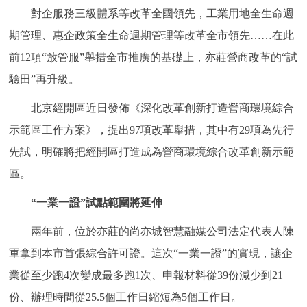
對企服務三級體系等改革全國領先，工業用地全生命週
決策公開
專題公開
期管理、惠企政策全生命週期管理等改革全市領先……在此
政務服務
前12項“放管服”舉措全市推廣的基礎上，亦莊營商改革的“試
驗田”再升級。
個人服務
法人服務
部門服務
北京經開區近日發佈《深化改革創新打造營商環境綜合
便民服務
利企服務
投資項目
示範區工作方案》，提出97項改革舉措，其中有29項為先行
先試，明確將把經開區打造成為營商環境綜合改革創新示範
仲介服務
陽光政務
區。
“一業一證”試點範圍將延伸
政民互動
兩年前，位於亦莊的尚亦城智慧融媒公司法定代表人陳
12345網上接訴即辦
我要諮詢
我要建議
軍拿到本市首張綜合許可證。這次“一業一證”的實現，讓企
業從至少跑4次變成最多跑1次、申報材料從39份減少到21
參與調查
線上訪談
圖説互動
份、辦理時間從25.5個工作日縮短為5個工作日。