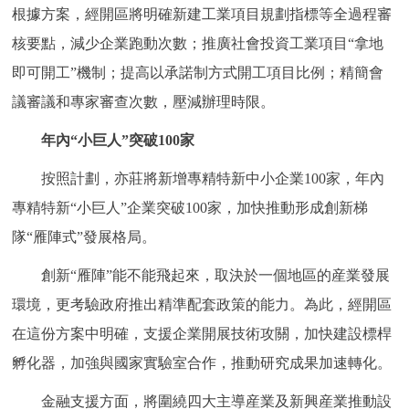
根據方案，經開區將明確新建工業項目規劃指標等全過程審
回到頂部
核要點，減少企業跑動次數；推廣社會投資工業項目“拿地
即可開工”機制；提高以承諾制方式開工項目比例；精簡會
議審議和專家審查次數，壓減辦理時限。
年內“小巨人”突破100家
按照計劃，亦莊將新增專精特新中小企業100家，年內
專精特新“小巨人”企業突破100家，加快推動形成創新梯
隊“雁陣式”發展格局。
創新“雁陣”能不能飛起來，取決於一個地區的産業發展
環境，更考驗政府推出精準配套政策的能力。為此，經開區
在這份方案中明確，支援企業開展技術攻關，加快建設標桿
孵化器，加強與國家實驗室合作，推動研究成果加速轉化。
金融支援方面，將圍繞四大主導産業及新興産業推動設