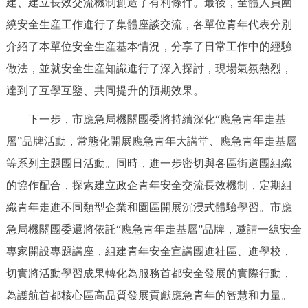
建、建立長效交流機制創造了有利條件。最後，全體人員圍
走進北京
繞安全生産工作進行了集體座談交流，各單位青年代表分別
北京概況
十六區概覽
人文北京
介紹了本單位安全生産基本情況，分享了日常工作中的經驗
做法，並就安全生産知識進行了深入探討，現場氣氛熱烈，
綠色北京
圖説北京
視頻北京
達到了互學互鑒、共同提升的預期效果。
多語種
下一步，市應急局機關團委將持續深化“應急青年走基
層”品牌活動，常態化開展應急青年大講堂、應急青年走基層
ENGLISH
한국어
日本語
等系列主題團日活動。同時，進一步密切與各區街道團組織
的協作配合，探索建立政企青年安全交流長效機制，定期組
DEUTSCH
FRANÇAIS
РУССКИЙ ЯЗЫК
織青年走進不同類型企業和園區開展沉浸式體驗學習。市應
急局機關團委還將依託“應急青年走基層”品牌，邀請一線安全
ESPAÑOL
PORTUGUÊS
العربية
專家開設專題講座，組建青年安全宣講團進社區、進學校，
切實將活動學習成果轉化為服務首都安全發展的實際行動，
ITALIANO
為護航首都核心區高品質發展貢獻應急青年的智慧和力量。