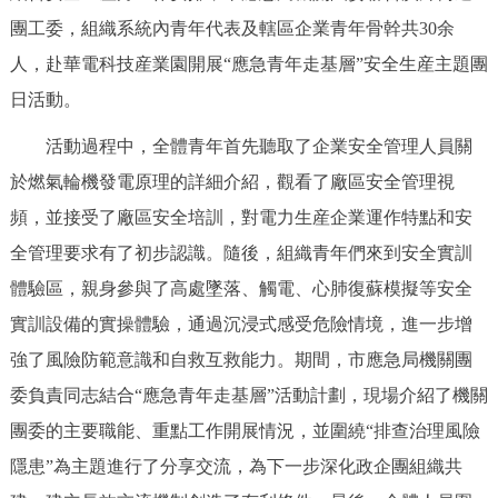
團工委，組織系統內青年代表及轄區企業青年骨幹共30余
決策公開
專題公開
人，赴華電科技産業園開展“應急青年走基層”安全生産主題團
政務服務
日活動。
個人服務
法人服務
部門服務
活動過程中，全體青年首先聽取了企業安全管理人員關
於燃氣輪機發電原理的詳細介紹，觀看了廠區安全管理視
便民服務
利企服務
投資項目
頻，並接受了廠區安全培訓，對電力生産企業運作特點和安
全管理要求有了初步認識。隨後，組織青年們來到安全實訓
仲介服務
陽光政務
體驗區，親身參與了高處墜落、觸電、心肺復蘇模擬等安全
實訓設備的實操體驗，通過沉浸式感受危險情境，進一步增
政民互動
強了風險防範意識和自救互救能力。期間，市應急局機關團
12345網上接訴即辦
我要諮詢
我要建議
委負責同志結合“應急青年走基層”活動計劃，現場介紹了機關
團委的主要職能、重點工作開展情況，並圍繞“排查治理風險
參與調查
線上訪談
圖説互動
隱患”為主題進行了分享交流，為下一步深化政企團組織共