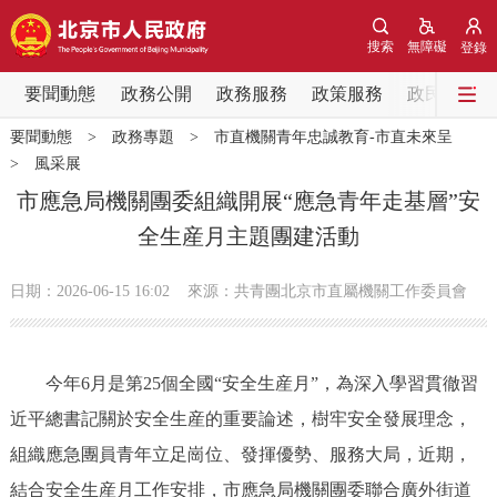
網站地圖
搜索
無障礙
登錄
要聞動態
要聞動態
政務公開
政務服務
政策服務
政民互動
要聞動態
>
政務專題
>
市直機關青年忠誠教育-市直未來呈
黨中央精神
國務院資訊
中央部委動態
>
風采展
市應急局機關團委組織開展“應急青年走基層”安
北京要聞
會議資訊
部門動態
全生産月主題團建活動
各區熱點
日期：2026-06-15 16:02
來源：共青團北京市直屬機關工作委員會
政務公開
今年6月是第25個全國“安全生産月”，為深入學習貫徹習
市領導
機構職能
政策服務
近平總書記關於安全生産的重要論述，樹牢安全發展理念，
組織應急團員青年立足崗位、發揮優勢、服務大局，近期，
政策兌現
政策解讀
回應關切
結合安全生産月工作安排，市應急局機關團委聯合廣外街道