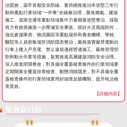
治質效，築牢首都安全防線。要持續推進治本攻堅三年行
動和重點行業領域“一件事”全鏈條治理，聚焦燃氣、建築
施工、道路交通等重點領域集中力量開展攻堅整治，採取
有力有效措施進一步壓減安全事故。抓好火災風險防控，
強化倉儲庫房、物流園區等重點場所和養老機構、學校、
醫院等人員密集場所消防隱患整治，嚴格落實嚴禁電動自
行車上樓入戶充電、禁止違規邊經營邊施工、嚴格管理切
割和動火作業等措施，紮實推進高層建築消防安全治理。
深入推進閉環整改，對具備全覆蓋檢查條件的行業領域要
定期開展全覆蓋排查檢查、動態消除隱患，對不具備全覆
蓋檢查條件的行業領域要用好抽查反饋機制，提升執法檢
查質效。
【詳細內容】