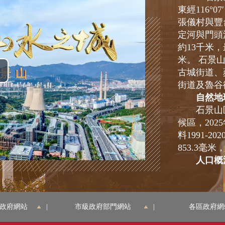
東經116°
張儀村與豐
定河與門頭
約13千米，
米。 石景
古城街道、
播
街道及魯谷
自然地
放
石景山區
候區，202
視
料1991-2
頻
853.3毫
人口概
石景山區
戶籍人口的
道、古城街
政府網站
|
市級政府部門網站
|
各區政府網
里坨街道及
年全區常住人