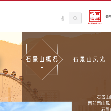
要
石景山區
西部西山風
———石景山