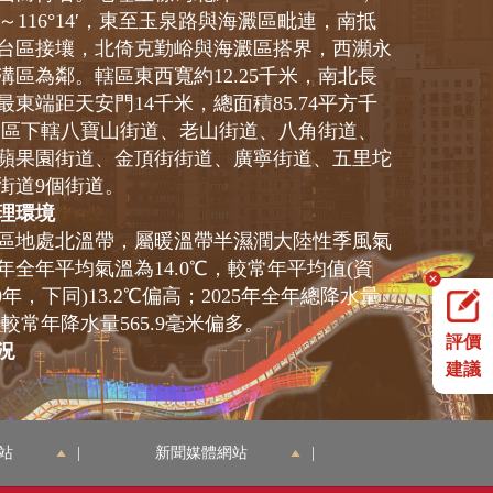
07′～116°14′，東至玉泉路與海澱區毗連，南抵
台區接壤，北倚克勤峪與海澱區搭界，西瀕永
溝區為鄰。轄區東西寬約12.25千米，南北長
最東端距天安門14千米，總面積85.74平方千
山區下轄八寶山街道、老山街道、八角街道、
蘋果園街道、金頂街街道、廣寧街道、五里坨
街道9個街道。
理環境
地處北溫帶，屬暖溫帶半濕潤大陸性季風氣
5年全年平均氣溫為14.0℃，較常年平均值(資
020年，下同)13.2℃偏高；2025年全年總降水量
米，較常年降水量565.9毫米偏多。
評價
況
建議
是北京市繼東城、西城之後第三個沒有農業
城區，下轄八寶山街道、老山街道、八角街
道、蘋果園街道、金頂街街道、廣寧街道、五
站
|
新聞媒體網站
|
魯谷街道等9個街道。全區有46個民族。2025
口56.0萬人。