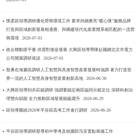
決策公開
專題公開
懷柔區領導調研優化營商環境工作 要求持續擦亮“暖心懷”服務品牌
政務服務
打造與區域創新發展相適應、與構建現代化産業體系相匹配的一流營
商環境
2026-07-01
個人服務
法人服務
部門服務
政企聯動搭平臺 供需對接促發展 大興區領導帶隊赴國網北京市電力
便民服務
利企服務
投資項目
公司開展調研座談
2026-07-01
殷勇在海澱區調研人工智慧與具身智慧産業發展時強調 著力打造世
仲介服務
陽光政務
界一流的人工智慧具身智慧産業創新高地
2026-06-30
大興區領導到亦莊鎮調研 強調要錨定兩區協同示範定位 深耕科創治
政民互動
理雙向賦能 全力推動區域發展能級躍升
2026-06-29
12345網上接訴即辦
我要諮詢
我要建議
區領導圍繞2026年平谷區高考工作進行調研
2026-06-26
參與調查
線上訪談
圖説互動
平谷區領導調研督導初中學考及校園防汛安置點籌備工作