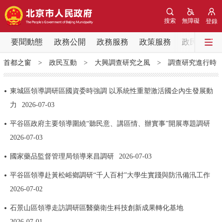
網站地圖
搜索
無障礙
登錄
要聞動態
要聞動態
政務公開
政務服務
政策服務
政民互動
首都之窗
>
政民互動
>
大興調查研究之風
>
調查研究進行時
黨中央精神
國務院資訊
中央部委動態
東城區領導調研區國資委時強調 以系統性重塑激活國企內生發展動
北京要聞
會議資訊
部門動態
力
2026-07-03
平谷區政府主要領導圍繞“聽民意、講區情、辦實事”開展專題調研
各區熱點
2026-07-03
政務公開
國家藥品監督管理局領導來昌調研
2026-07-03
市領導
機構職能
政策服務
平谷區領導赴黃松峪鄉調研“千人百村”大學生實踐與防汛備汛工作
2026-07-02
政策兌現
政策解讀
回應關切
石景山區領導走訪調研區醫藥衛生科技創新成果轉化基地
2026-07-01