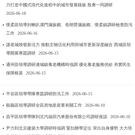
力打造中國式現代化進程中的城市發展樣板 殷勇一同調研
回到頂部
2026-06-18
懷柔區領導到喇叭溝門滿族鄉、長哨營滿族鄉、懷柔鎮調研檢查防汛
工作
2026-06-16
讓老城煥發新活力 推動文物活化利用與城市更新深度融合 西城區領
導開展專題調研
2026-06-15
通州區領導調研潞城鎮養老機構時強調 優化養老服務供給 夯實民生
保障根基
2026-06-15
平谷區領導帶隊專題調研防汛工作
2026-06-15
順義區領導調研全區房地産産業有關工作
2026-06-10
昌平區領導帶隊到北汽福田汽車股份有限公司調研座談
2026-06-10
尹力到北京建築大學調研時強調 緊扣辦學定位 突出自身優勢 大力培