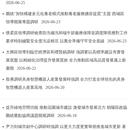
走進北京
2026-06-25
圍繞“加快構建多元化養老模式推動養老服務擴容提質”主題 西城區
北京概況
十六區概覽
人文北京
領導開展專題調研
2026-06-23
懷柔區領導調研檢查防汛備汛和端午節服務保障並調度降雨應對工作
綠色北京
圖説北京
視頻北京
要求時刻繃緊安全度汛這根弦 以萬全準備守牢安全底線
2026-06-23
多語種
大興區領導到臨空經濟區和禮賢鎮調研 強調要以高標準建設夯實發
展底盤 以精細化治理提升發展質效 全力推動區域高品質發展邁上新
ENGLISH
한국어
日本語
臺階
2026-06-22
殷勇調研具身智慧機器人産業發展時強調 全力打造全球領先的具身
DEUTSCH
FRANÇAIS
РУССКИЙ ЯЗЫК
智慧機器人産業高地
2026-06-20
ESPAÑOL
PORTUGUÊS
العربية
提升綠地空間功能 推動花園城市建設 激發城市發展活力 朝陽區政協
ITALIANO
圍繞重點協商議題開展調研
2026-06-18
尹力到城市副中心調研時強調 以更大力度更實舉措推進城市更新 著