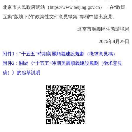
走進北京
北京市人民政府網站（https://www.beijing.gov.cn），在“政民
互動”版塊下的“政策性文件意見徵集”專欄中提出意見。
北京概況
十六區概覽
人文北京
北京市順義區生態環境局
綠色北京
圖説北京
視頻北京
2026年4月29日
多語種
附件1：“十五五”時期美麗順義建設規劃（徵求意見稿）
附件2：關於《“十五五”時期美麗順義建設規劃（徵求意見
ENGLISH
한국어
日本語
稿）》的起草説明
DEUTSCH
FRANÇAIS
РУССКИЙ ЯЗЫК
ESPAÑOL
PORTUGUÊS
العربية
ITALIANO