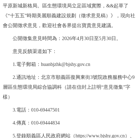
平原新城新格局。區生態環境局立足區域實際，&&起草了
決策公開
專題公開
《“十五五”時期美麗順義建設規劃（徵求意見稿）》，現向社
政務服務
會公開徵求意見，歡迎社會各界提出寶貴意見建議。
公開徵集意見時間為：2026年4月30日至5月30日。
個人服務
法人服務
部門服務
意見反饋渠道如下：
便民服務
利企服務
投資項目
1.電子郵箱：huanbjzhk@bjshy.gov.cn
仲介服務
陽光政務
2.通訊地址：北京市順義區復興東街3號院政務服務中心9
層區生態環境局綜合協調科（請在信封上註明“意見徵集”字
政民互動
樣）
12345網上接訴即辦
我要諮詢
我要建議
3.電話：010-69447501
4.傳真：010-69444834
參與調查
線上訪談
圖説互動
5.登錄順義區人民政府網站（https://www.bjshy.gov.cn）、