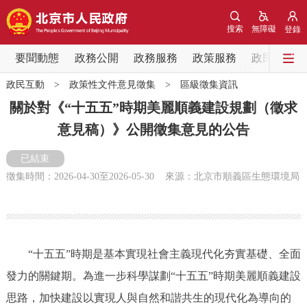
網站地圖
搜索
無障礙
登錄
要聞動態
要聞動態
政務公開
政務服務
政策服務
政民互動
政民互動
>
政策性文件意見徵集
>
區級徵集資訊
黨中央精神
國務院資訊
中央部委動態
關於對《“十五五”時期美麗順義建設規劃（徵求
意見稿）》公開徵集意見的公告
北京要聞
會議資訊
部門動態
已結束
各區熱點
徵集時間：
2026-04-30
至
2026-05-30
來源：北京市順義區生態環境局
政務公開
市領導
機構職能
政策服務
“十五五”時期是基本實現社會主義現代化夯實基礎、全面
發力的關鍵期。為進一步科學謀劃“十五五”時期美麗順義建設
政策兌現
政策解讀
回應關切
思路，加快建設以實現人與自然和諧共生的現代化為導向的