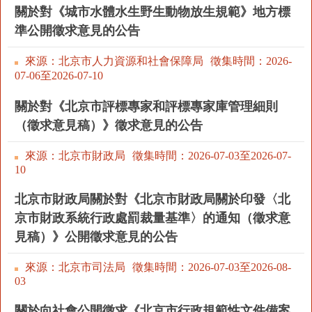
關於對《城市水體水生野生動物放生規範》地方標
決策公開
專題公開
準公開徵求意見的公告
政務服務
來源：北京市人力資源和社會保障局
徵集時間：
2026-
07-06至
2026-07-10
個人服務
法人服務
部門服務
關於對《北京市評標專家和評標專家庫管理細則
（徵求意見稿）》徵求意見的公告
便民服務
利企服務
投資項目
來源：北京市財政局
徵集時間：
2026-07-03至
2026-07-
10
仲介服務
陽光政務
北京市財政局關於對《北京市財政局關於印發〈北
政民互動
京市財政系統行政處罰裁量基準〉的通知（徵求意
見稿）》公開徵求意見的公告
12345網上接訴即辦
我要諮詢
我要建議
來源：北京市司法局
徵集時間：
2026-07-03至
2026-08-
03
參與調查
線上訪談
圖説互動
關於向社會公開徵求《北京市行政規範性文件備案