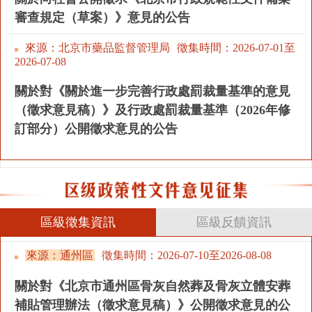
走進北京
審查規定（草案）》意見的公告
北京概況
十六區概覽
人文北京
來源：北京市藥品監督管理局
徵集時間：
2026-07-01至
2026-07-08
綠色北京
圖説北京
視頻北京
關於對《關於進一步完善行政處罰裁量基準的意見
（徵求意見稿）》及行政處罰裁量基準（2026年修
多語種
訂部分）公開徵求意見的公告
ENGLISH
한국어
日本語
DEUTSCH
FRANÇAIS
РУССКИЙ ЯЗЫК
區級徵集資訊
區級反饋資訊
ESPAÑOL
PORTUGUÊS
العربية
來源：通州區
徵集時間：
2026-07-10至
2026-08-08
ITALIANO
關於對《北京市通州區骨灰自然葬及骨灰立體安葬
補貼管理辦法（徵求意見稿）》公開徵求意見的公