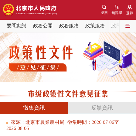
網站地圖
搜索
無障礙
登錄
要聞動態
要聞動態
政務公開
政務服務
政策服務
政民互動
黨中央精神
國務院資訊
中央部委動態
北京要聞
會議資訊
部門動態
各區熱點
政務公開
市領導
機構職能
政策服務
徵集資訊
反饋資訊
來源：北京市農業農村局
徵集時間：
2026-07-06至
政策兌現
政策解讀
回應關切
2026-08-06